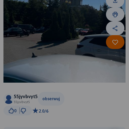
55jyvbvyt5
obserwuj
55jyvbvyt5
50 km
0
2.0/6
© Traseo Map
© OpenMapTiles
© OpenStreetMap contributors