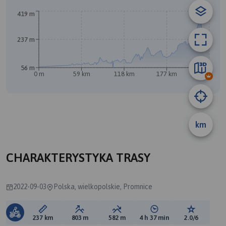
A
419 m
237 m
56 m
0 m
59 km
118 km
177 km
236 km
km
B
CHARAKTERYSTYKA TRASY
2022-09-03
Polska, wielkopolskie, Promnice
Długość trasy:
Suma przewyższeń:
Suma spadków:
Średni czas potrzebny 
Ocena tras
237 km
803 m
582 m
4 h 37 min
2.0/6