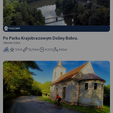
POLECAMY
Po Parku Krajobrazowym Doliny Bobru.
Jelenia Góra
5.9/6
51,9 km
4:15 h
941m