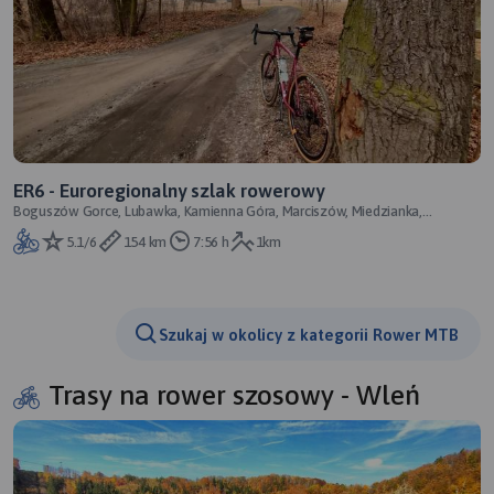
ER6 - Euroregionalny szlak rowerowy
Boguszów Gorce, Lubawka, Kamienna Góra, Marciszów, Miedzianka,
Janowice Wielkie, Trzcińsko, Wojanów,
5.1/6
154 km
7:56 h
1km
Szukaj w okolicy z kategorii Rower MTB
Trasy na rower szosowy - Wleń