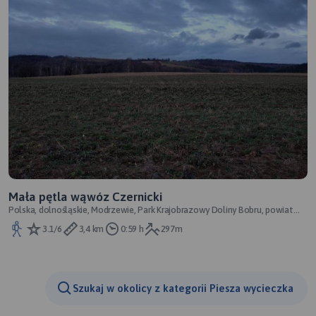
Mała pętla wąwóz Czernicki
Polska, dolnośląskie, Modrzewie, Park Krajobrazowy Doliny Bobru, powiat
lwówecki
3.1/6
3,4 km
0:59 h
297m
Szukaj w okolicy z kategorii Piesza wycieczka