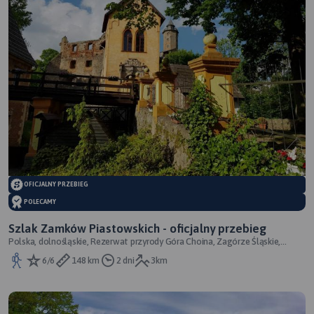
OFICJALNY PRZEBIEG
POLECAMY
Szlak Zamków Piastowskich - oficjalny przebieg
Polska, dolnośląskie, Rezerwat przyrody Góra Choina, Zagórze Śląskie,
powiat wałbrzyski
6/6
148 km
2 dni
3km