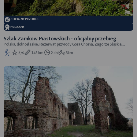
OFICJALNY PRZEBIEG
POLECAMY
Szlak Zamków Piastowskich - oficjalny przebieg
Polska, dolnośląskie, Rezerwat przyrody Góra Choina, Zagórze Śląskie,
powiat wałbrzyski
6/6
148 km
2 dni
3km