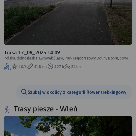
Trasa 17_08_2025 14:09
Polska, dolnośląskie, Lwówek Śląski, Park Krajobrazowy Doliny Bobru, powiat
lwówecki
4.0/6
41,8 km
4:27 h
544m
Szukaj w okolicy z kategorii Rower trekkingowy
Trasy piesze - Wleń