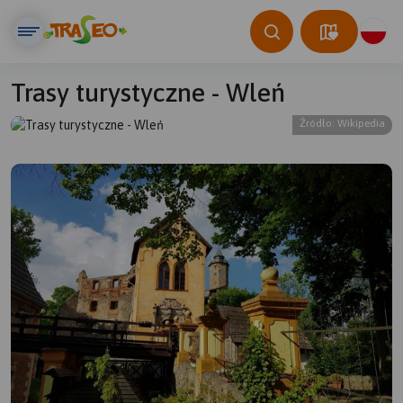
Trasy turystyczne - Wleń
Źródło: Wikipedia
© Traseo Map
© OpenMapTiles
© OpenStreetMap contributors