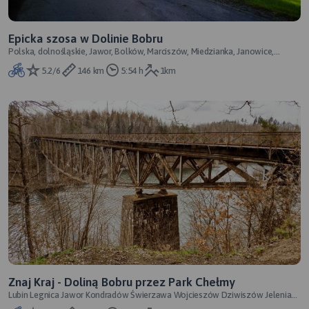
Epicka szosa w Dolinie Bobru
Polska, dolnośląskie, Jawor, Bolków, Marciszów, Miedzianka, Janowice,
Wojanów, Jelenia Góra, Pilchow
5.2/6
146 km
5:54 h
1km
Znaj Kraj - Doliną Bobru przez Park Chełmy
Lubin Legnica Jawor Kondradów Świerzawa Wojcieszów Dziwiszów Jelenia
Góra Jeżów Sudecki Pilchowice W