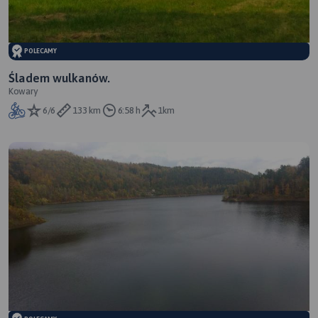
POLECAMY
Śladem wulkanów.
Kowary
6/6
133 km
6:58 h
1km