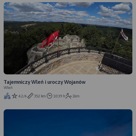
Tajemniczy Wleń i uroczy Wojanów
Wleń
4.2/6
352 km
10:39 h
1km