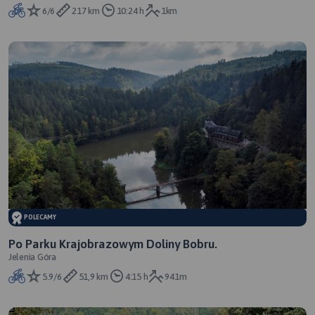
Świerzawa, Sędziszowa, Legnica
6/6
217 km
10:24 h
1km
POLECAMY
Po Parku Krajobrazowym Doliny Bobru.
Jelenia Góra
5.9/6
51,9 km
4:15 h
941m