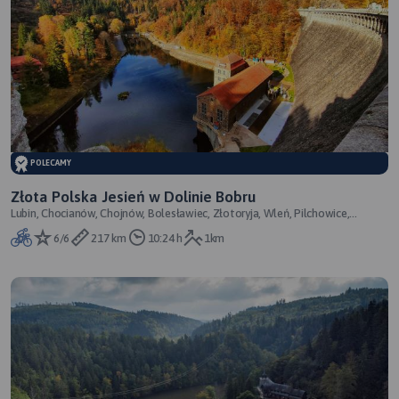
POLECAMY
Złota Polska Jesień w Dolinie Bobru
Lubin, Chocianów, Chojnów, Bolesławiec, Złotoryja, Wleń, Pilchowice,
Świerzawa, Sędziszowa, Legnica
6/6
217 km
10:24 h
1km