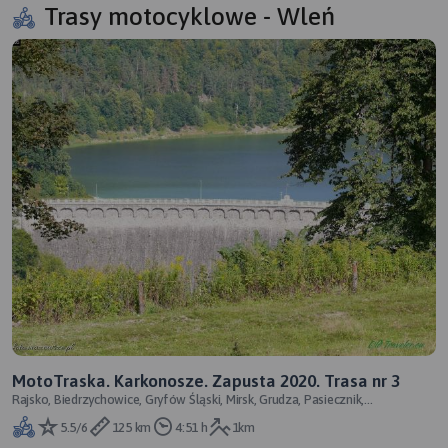
Trasy motocyklowe - Wleń
MotoTraska. Karkonosze. Zapusta 2020. Trasa nr 3
Rajsko, Biedrzychowice, Gryfów Śląski, Mirsk, Grudza, Pasiecznik,
Maciejowiec, Pilchowice, Siedlęci
5.5/6
125 km
4:51 h
1km