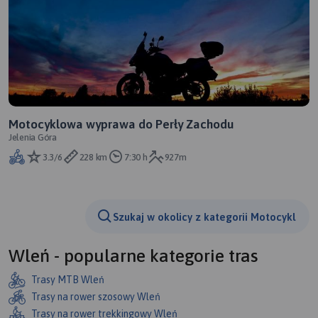
Motocyklowa wyprawa do Perły Zachodu
Jelenia Góra
3.3/6
228 km
7:30 h
927m
Szukaj w okolicy z kategorii Motocykl
Wleń - popularne kategorie tras
Trasy MTB Wleń
Trasy na rower szosowy Wleń
Trasy na rower trekkingowy Wleń