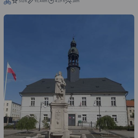
5.0/6
93,4 km
4:19 h
1km