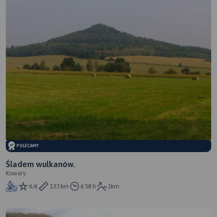
POLECAMY
Śladem wulkanów.
Kowary
6/6
133 km
6:58 h
1km