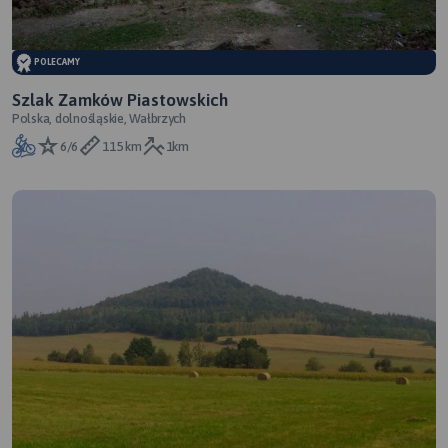
POLECAMY
Szlak Zamków Piastowskich
Polska, dolnośląskie, Wałbrzych
6/6
115 km
1km