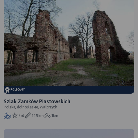
POLECAMY
Szlak Zamków Piastowskich
Polska, dolnośląskie, Wałbrzych
6/6
115 km
1km