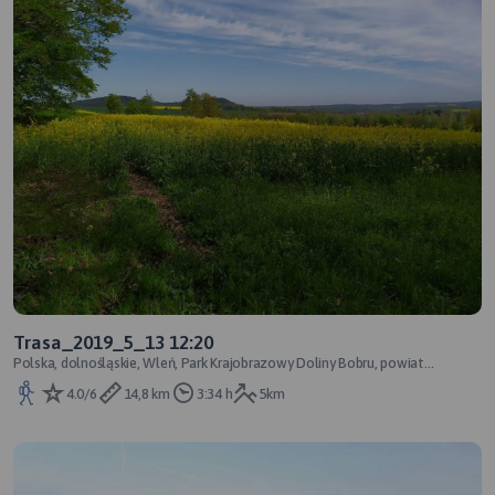
Trasa_2019_5_13 12:20
Polska, dolnośląskie, Wleń, Park Krajobrazowy Doliny Bobru, powiat
lwówecki
4.0/6
14,8 km
3:34 h
5km