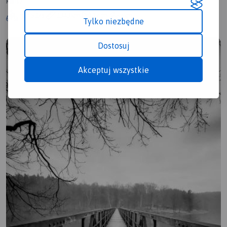
Kalisz
5.1/6
1343 km
12 dni
6km
Tylko niezbędne
Dostosuj
Akceptuj wszystkie