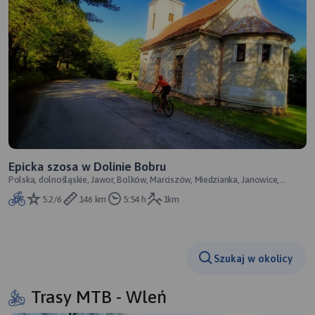
Epicka szosa w Dolinie Bobru
Polska, dolnośląskie, Jawor, Bolków, Marciszów, Miedzianka, Janowice,
Wojanów, Jelenia Góra, Pilchow
5.2/6
146 km
5:54 h
1km
Szukaj w okolicy
Trasy MTB - Wleń