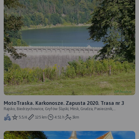
MotoTraska. Karkonosze. Zapusta 2020. Trasa nr 3
Rajsko, Biedrzychowice, Gryfów Śląski, Mirsk, Grudza, Pasiecznik,
Maciejowiec, Pilchowice, Siedlęci
5.5/6
125 km
4:51 h
1km