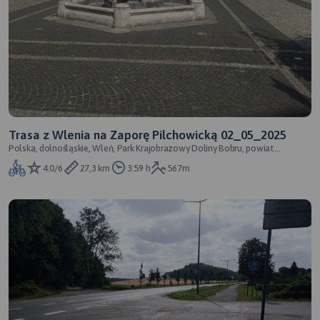
Trasa z Wlenia na Zaporę Pilchowicką 02_05_2025
Polska, dolnośląskie, Wleń, Park Krajobrazowy Doliny Bobru, powiat
lwówecki
4.0/6
27,3 km
3:59 h
567m