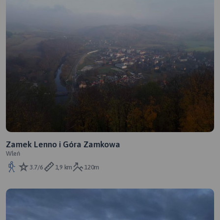
Zamek Lenno i Góra Zamkowa
Wleń
3.7/6
1,9 km
120m