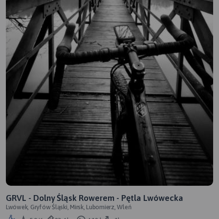
GRVL - Dolny Śląsk Rowerem - Pętla Lwówecka
Lwówek, Gryfów Śląski, Mirsk, Lubomierz, Wleń