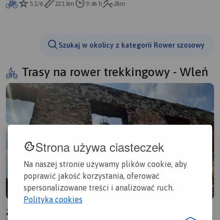
5.1/6
221 km
9:46 h
2km
Szukaj w okolicy z kategorii Rower szosowy
Trasy na rower trekkingowy - Wleń
Strona używa ciasteczek
Na naszej stronie używamy plików cookie, aby
poprawić jakość korzystania, oferować
spersonalizowane treści i analizować ruch.
Polityka cookies
Zamki, pałace, ruiny 2021