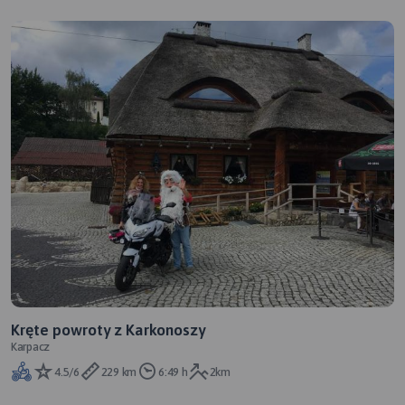
Kręte powroty z Karkonoszy
Karpacz
4.5/6
229 km
6:49 h
2km