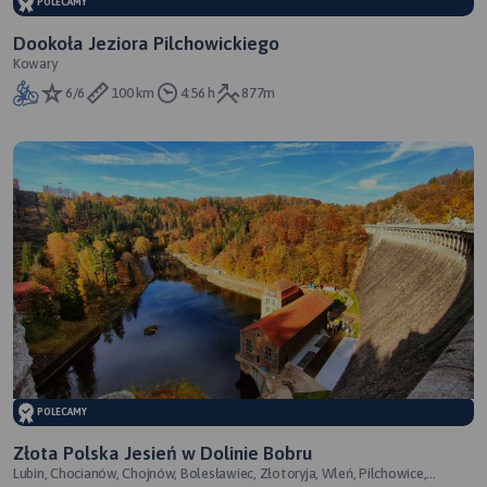
POLECAMY
Dookoła Jeziora Pilchowickiego
Kowary
6/6
100 km
4:56 h
877m
POLECAMY
Złota Polska Jesień w Dolinie Bobru
Lubin, Chocianów, Chojnów, Bolesławiec, Złotoryja, Wleń, Pilchowice,