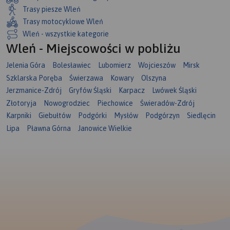
Trasy piesze Wleń
Trasy motocyklowe Wleń
Wleń - wszystkie kategorie
Wleń - Miejscowości w pobliżu
Jelenia Góra
Bolesławiec
Lubomierz
Wojcieszów
Mirsk
Szklarska Poręba
Świerzawa
Kowary
Olszyna
Jerzmanice-Zdrój
Gryfów Śląski
Karpacz
Lwówek Śląski
Złotoryja
Nowogrodziec
Piechowice
Świeradów-Zdrój
Karpniki
Giebułtów
Podgórki
Mysłów
Podgórzyn
Siedlęcin
Lipa
Pławna Górna
Janowice Wielkie