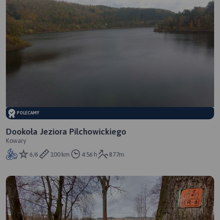
POLECAMY
Dookoła Jeziora Pilchowickiego
Kowary
6/6
100 km
4:56 h
877m