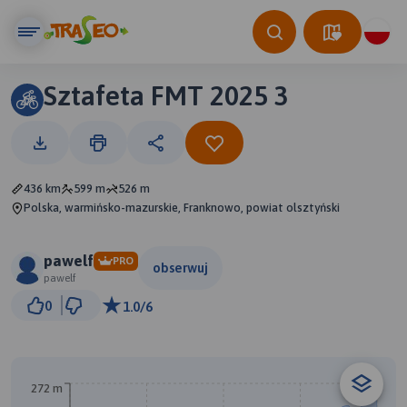
Sztafeta FMT 2025 3
436 km
599 m
526 m
Polska, warmińsko-mazurskie, Franknowo, powiat olsztyński
pawelf
PRO
obserwuj
pawelf
100 km
0
1.0/6
© Traseo Map
© OpenMapTiles
© OpenStreetMap contributors
A
272 m