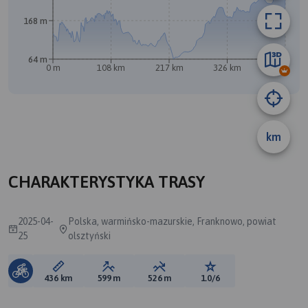
168 m
64 m
0 m
108 km
217 km
326 km
435 km
km
B
CHARAKTERYSTYKA TRASY
2025-04-
Polska, warmińsko-mazurskie, Franknowo, powiat
25
olsztyński
Długość trasy:
Suma przewyższeń:
Suma spadków:
Ocena trasy:
436 km
599 m
526 m
1.0/6