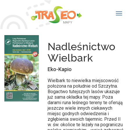
Togg
navig
MAPY
Nadleśnictwo
Wielbark
Eko-Kapio
Wielbark to niewielka miejscowość
położona na południe od Szczytna.
Bogactwo tutejszych lasów ukazuje
już sama okładka tej mapy. Poza
darami runa leśnego tereny te oferują
jeszcze wiele innych ciekawych
miejsc godnych odwiedzenia i
zgłębienia swoich tajemnic. Przed II
w. św. okolice te leżały na pograniczu