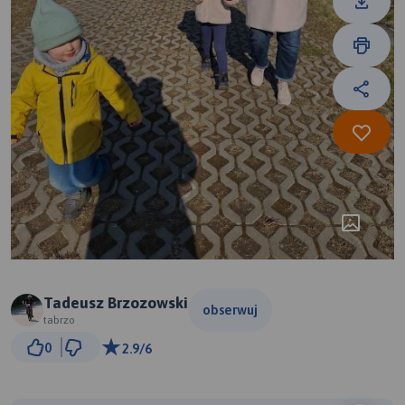
Tadeusz Brzozowski
obserwuj
tabrzo
300 m
0
2.9/6
© Traseo Map
© OpenMapTiles
© OpenStreetMap contributors