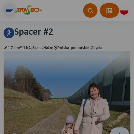
Spacer #2
1.7 km
1 h
84 m
86 m
Polska, pomorskie, Gdynia