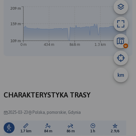
209 m
A
159 m
109 m
0 m
434 m
868 m
1.3 km
1.7 km
B
km
CHARAKTERYSTYKA TRASY
2025-03-23
Polska, pomorskie, Gdynia
Długość trasy:
Suma przewyższeń:
Suma spadków:
Średni czas potrzebny 
Ocena tras
1.7 km
84 m
86 m
1 h
2.9/6