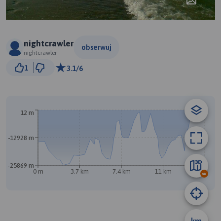
nightcrawler
obserwuj
nightcrawler
3 km
1
3.1/6
© Traseo Map
© OpenMapTiles
© OpenStreetMap contributors
B
12 m
-12928 m
-25869 m
0 m
3.7 km
7.4 km
11 km
14 km