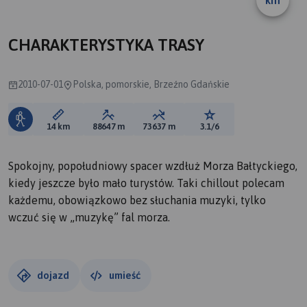
km
A
CHARAKTERYSTYKA TRASY
2010-07-01
Polska, pomorskie, Brzeźno Gdańskie
Długość trasy:
Suma przewyższeń:
Suma spadków:
Ocena trasy:
14 km
88647 m
73637 m
3.1/6
Spokojny, popołudniowy spacer wzdłuż Morza Bałtyckiego,
kiedy jeszcze było mało turystów. Taki chillout polecam
każdemu, obowiązkowo bez słuchania muzyki, tylko
wczuć się w „muzykę” fal morza.
dojazd
umieść