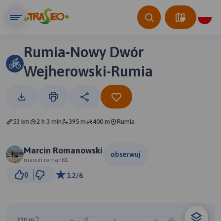
Rumia-Nowy Dwór
Wejherowski-Rumia
53 km
2 h 3 min
395 m
400 m
Rumia
Marcin Romanowski
obserwuj
marcin.roman81
3 km
0
1.2/6
© Traseo Map
© OpenMapTiles
© OpenStreetMap contributors
A
B
230 m