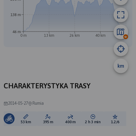
138 m
46 m
0 m
13 km
26 km
40 km
53 km
km
CHARAKTERYSTYKA TRASY
2014-05-27
Rumia
Długość trasy:
Suma przewyższeń:
Suma spadków:
Średni czas potrzebny 
Ocena tras
53 km
395 m
400 m
2 h 3 min
1.2/6