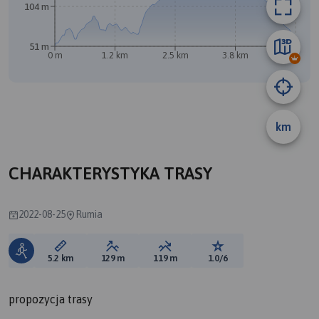
104 m
51 m
0 m
1.2 km
2.5 km
3.8 km
5.1 km
km
CHARAKTERYSTYKA TRASY
2022-08-25
Rumia
Długość trasy:
Suma przewyższeń:
Suma spadków:
Ocena trasy:
5.2 km
129 m
119 m
1.0/6
propozycja trasy