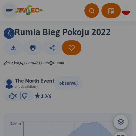
Rumia Bieg Pokoju 2022
5.2 km
129 m
119 m
Rumia
The North Event
obserwuj
chodzezkijami
300 m
0
1.0/6
© Traseo Map
© OpenMapTiles
© OpenStreetMap contributors
B
A
157 m