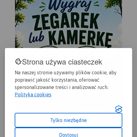
Dzi
przydatne turyście. Podano
Gda
aktualne przebiegi szlaków
wyd
pieszych, rowerowych,
konnych, nordic walking i
konnych, łącznie z
kilometrażem.
Strona używa ciasteczek
Na naszej stronie używamy plików cookie, aby
poprawić jakość korzystania, oferować
spersonalizowane treści i analizować ruch.
Polityka cookies
Tylko niezbędne
Dostosuj