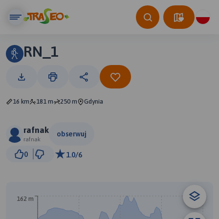
RN_1
16 km
181 m
250 m
Gdynia
rafnak
obserwuj
rafnak
2 km
0
1.0/6
© Traseo Map
© OpenMapTiles
© OpenStreetMap contributors
B
162 m