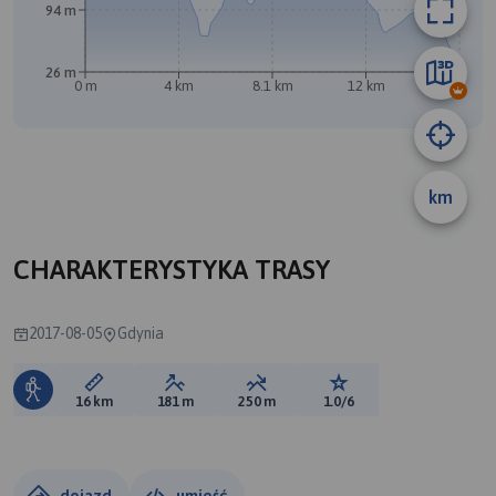
94 m
26 m
0 m
4 km
8.1 km
12 km
16 km
km
A
CHARAKTERYSTYKA TRASY
2017-08-05
Gdynia
Długość trasy:
Suma przewyższeń:
Suma spadków:
Ocena trasy:
16 km
181 m
250 m
1.0/6
dojazd
umieść