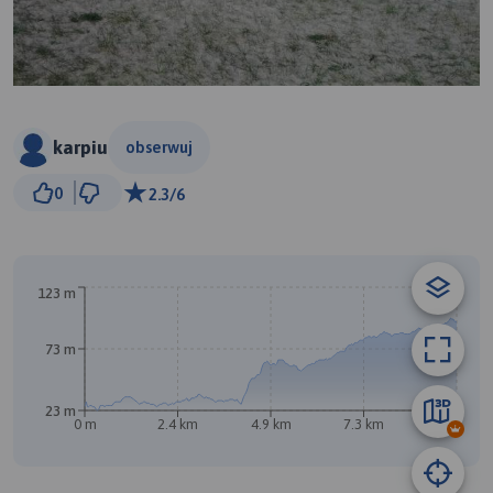
karpiu
obserwuj
2 km
0
2.3/6
© Traseo Map
© OpenMapTiles
© OpenStreetMap contributors
A
123 m
73 m
23 m
0 m
2.4 km
4.9 km
7.3 km
9.8 km