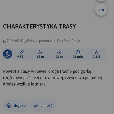
km
B
CHARAKTERYSTYKA TRASY
2012-05-03
Polska, pomorskie, Pogórze Rewa
Długość trasy:
Suma przewyższeń:
Suma spadków:
Średni czas potrzebny 
Ocena tras
9.8 km
83 m
11 m
38 min
2.3/6
Powrót z plaży w Rewie, droga trochę pod górkę,
częściowo po ścieżce rowerowej, częściowo po polnej
drodze wzdłuż lotniska.
dojazd
umieść