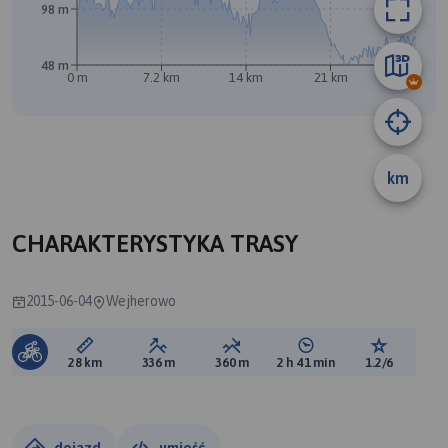
98 m
48 m
0 m
7.2 km
14 km
21 km
28 km
A
B
km
CHARAKTERYSTYKA TRASY
2015-06-04
Wejherowo
Długość trasy:
Suma przewyższeń:
Suma spadków:
Średni czas potrzebny 
Ocena tras
28 km
336 m
360 m
2 h 41 min
1.2/6
dojazd
umieść