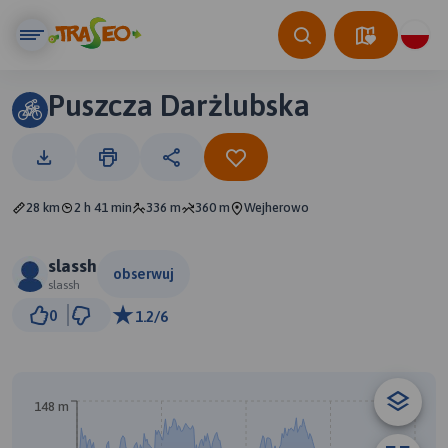
Puszcza Darżlubska
28 km
2 h 41 min
336 m
360 m
Wejherowo
slassh
obserwuj
slassh
2 km
0
1.2/6
© Traseo Map
© OpenMapTiles
© OpenStreetMap contributors
148 m