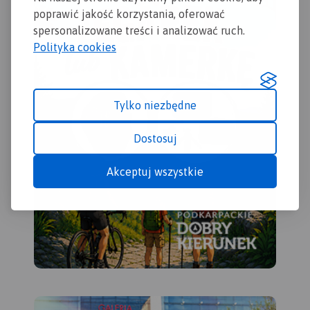
wyd
pieszych, rowerowych,
poprawić jakość korzystania, oferować
konnych, nordic walking i
spersonalizowane treści i analizować ruch.
konnych, łącznie z
Polityka cookies
kilometrażem.
Tylko niezbędne
Dostosuj
Akceptuj wszystkie