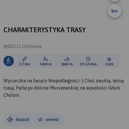
km
CHARAKTERYSTYKA TRASY
2021-11-11
Gdynia
Długość trasy:
Suma przewyższeń:
Suma spadków:
Średni czas potrzebny 
Ocena tras
5.7 km
1634 m
1602 m
1 h 13 min
3.4/6
Wycieczka na Święto Niepodległości :) Choć zwykłą, leśną
trasą. Pętla po dolinie Murszewskiej na wysokości Gdyni
Chyloni.
dojazd
umieść