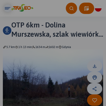
OTP 6km - Dolina
Murszewska, szlak wiewiórki,
czerwony, ogórd botaniczny i
5.7 km
1 h 13 min
1634 m
1602 m
Gdynia
potok Murszewski