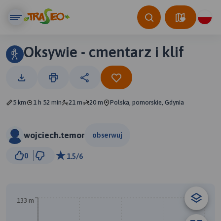
Oksywie - cmentarz i klif
5 km
1 h 52 min
21 m
20 m
Polska, pomorskie, Gdynia
wojciech.temor
obserwuj
300 m
0
1.5/6
© Traseo Map
© OpenMapTiles
© OpenStreetMap contributors
133 m