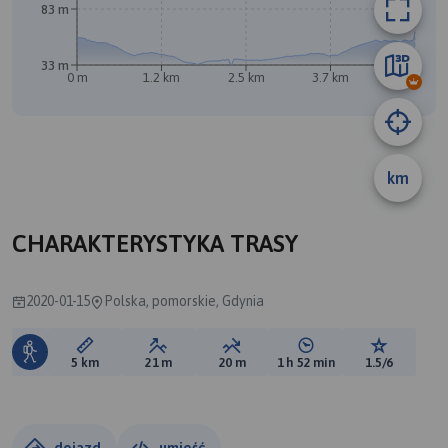
83 m
A
B
33 m
0 m
1.2 km
2.5 km
3.7 km
5 km
km
CHARAKTERYSTYKA TRASY
2020-01-15
Polska, pomorskie, Gdynia
Długość trasy:
Suma przewyższeń:
Suma spadków:
Średni czas potrzebny 
Ocena tras
5 km
21 m
20 m
1 h 52 min
1.5/6
dojazd
umieść