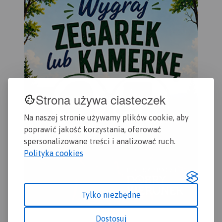
Dzi
przydatne turyście. Podano
Gda
aktualne przebiegi szlaków
wyd
pieszych, rowerowych,
konnych, nordic walking i
konnych, łącznie z
kilometrażem.
Strona używa ciasteczek
Na naszej stronie używamy plików cookie, aby
poprawić jakość korzystania, oferować
spersonalizowane treści i analizować ruch.
Polityka cookies
Tylko niezbędne
Dostosuj