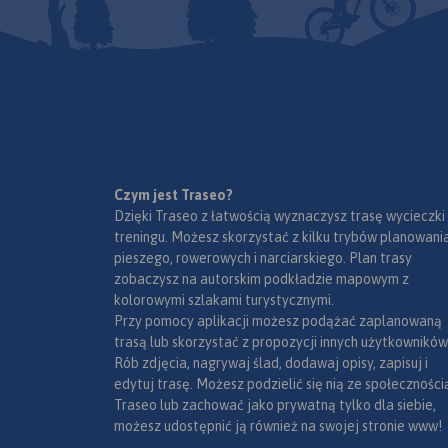
przysiółki, duże dzie
mapki tematyczne 
podziałem administ
kodami pocztowymi
przyrody i krainami
goegraficznymi.
Czym jest Traseo?
Dzięki Traseo z łatwością wyznaczysz trasę wycieczki
treningu. Możesz skorzystać z kilku trybów planowania
pieszego, rowerowych i narciarskiego. Plan trasy
zobaczysz na autorskim podkładzie mapowym z
kolorowymi szlakami turystycznymi.
Przy pomocy aplikacji możesz podążać zaplanowaną
trasą lub skorzystać z propozycji innych użytkowników
Rób zdjęcia, nagrywaj ślad, dodawaj opisy, zapisuj i
edytuj trasę. Możesz podzielić się nią ze społeczności
Traseo lub zachować jako prywatną tylko dla siebie,
możesz udostępnić ją również na swojej stronie www!