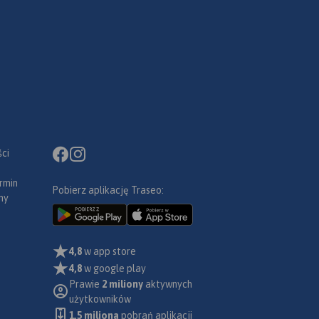
ci
rmin
Pobierz aplikację Traseo:
ny
4,8
w app store
4,8
w google play
Prawie
2 miliony
aktywnych
użytkowników
1.5 miliona
pobrań aplikacji