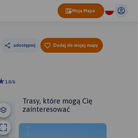
Moja Mapa
udostępnij
Dodaj do mojej mapy
1.0/6
 km
ributors
Trasy, które mogą Cię
zainteresować