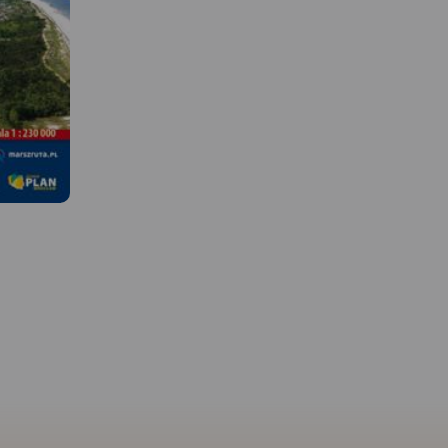
 W
MAPA TURYSTYCZNA W
APLIKACJI TRASEO
MAPA TURYSTYCZNA W
APLIKACJI TRASEO
ierzei
ktualnymi
Mapa Kaszub obejmuje 
Mapa turystyczna Kaszub
Pojezierza Kaszubskieg
obejmuje obszar od Łeby po
obejmuje
Kaszubskim, Wdzydzkim
Hel, zaznaczone tu zostały
starnię,
fragmentem Trójmiejsk
szlaki turystyczne, ścieżki
icę, Hel,
Parku Krajobrazowego 
dydaktyczne oraz lokalizacje
órę, Karwię,
część Borów Tucholskich
atrakcji turystycznych,
olice
Zasięg mapy wyznaczaj
fortyfikacji nadmorskich i
 2016
Bieszkowice na północy
latarni morskich.
Zblewo na południu,
Dziemiany na zachodzie
Gdańsk na wschodzie.
wydania 2022