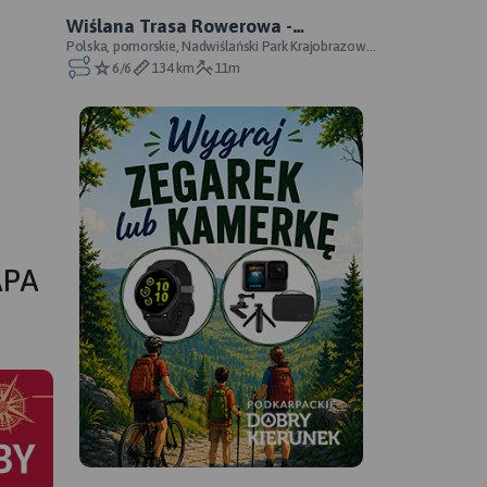
Wiślana Trasa Rowerowa -
Pomorskie - WTR prawobrzeżna -
Polska, pomorskie, Nadwiślański Park Krajobrazowy,
Zespół Parków Krajobrazowych nad Dolną Wisłą,
6/6
134 km
11m
oficjalny przebieg
pow
APA