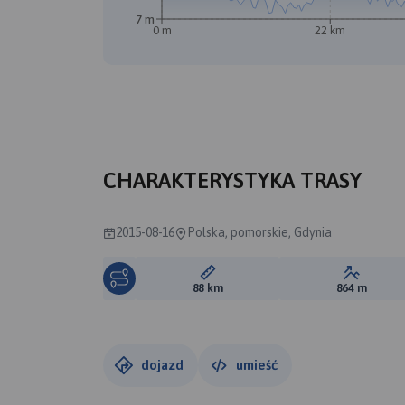
7 m
0 m
22 km
CHARAKTERYSTYKA TRASY
2015-08-16
Polska, pomorskie, Gdynia
Długość trasy:
Suma prz
88 km
864 m
dojazd
umieść