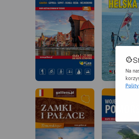
S
Na na
korzys
Polit