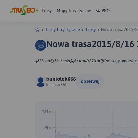
Trasy
Mapy turystyczne
PRO
Trasy turystyczne
Trasy
Nowa trasa2015/8
Nowa trasa2015/8/16 
88 km
5 h 6 min
864 m
870 m
Polska, pomorskie,
buniolek666
obserwuj
buniolek666
149 m
78 m