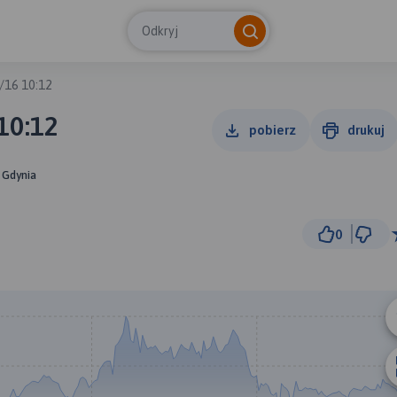
Odkryj
/16 10:12
10:12
pobierz
drukuj
 Gdynia
0
5
© Traseo Map
© OpenMapTiles
© OpenStreetMap cont