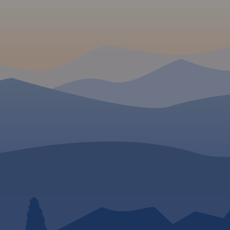
 W
wództwa
ualnym
pisano ich
raż,
 stacje
awe, warte
ślono
pa posiada
raficzną
żna ją
dzeń z
a, wsie,