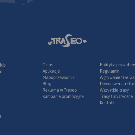
lnice) oraz
z
racyjnym,
, ochroną
O nas
Polityka prywatnoś
 lub
Aplikacje
Regulamin
:
Mapoprzewodnik
Wgrywanie tras Ga
Blog
Dawna wersja stro
Reklama w Traseo
Wszystkie trasy
Kampanie promocyjne
Trasy turystyczne
Kontakt
.
ą