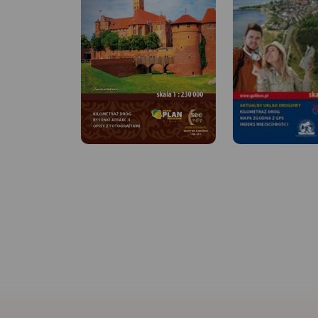
MAPA TURYSTYCZNA
APLIKACJI TRASEO
MAPA TURYSTYCZNA W
Turystyczna mapa M
APLIKACJI TRASEO
Helskiej i okolic z a
szlakami pieszymi i
rowerowymi. Mapa 
Mapa Trójmiasta obejmuje
swoim zasięgiem: Ja
swoim zasięgiem obszar
Władysławowo, Kuźn
Trójmiejskiego Parku
Juratę, Jastrzębią G
Krajobrazowego od Wejherowa
Chałupy, Juratę i ok
przez Redę, Rumię, Gdynię,
Pucka.
Rok wydania
Sopot aż do Gdańska. Na
mapie ujęto wszystkie
informacje przydatne turyście.
Podano aktualne przebiegi
szlaków pieszych, rowerowych,
konnych, nordic walking i