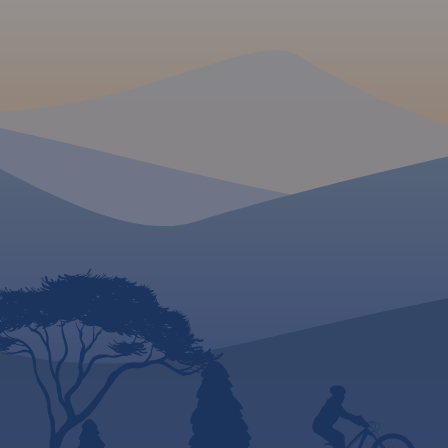
konnych, łącznie z
kilometrażem.
MAPA TURYSTYCZNA W
APLIKACJI TRASEO
MAPA TURYSTYCZNA
APLIKACJI TRASEO
Mapa województwa
pomorskiego na której
Mapa całego
woje
zaznaczono za pomocą
pomorskiego
z akt
ilustracji zamki, dwory i pałace
przebiegiem dróg. O
w województwie pomorskim.
numerację i kilomet
Mapa zawiera aktualną sieć
zaznaczono również
dróg. Łącznie uwzględniono
paliw. Miejsca ciek
121 miejsc wartych
odwiedzenia podkre
odwiedzenia.
kolorem żółtym. Ma
opisaną siatkę geog
WGS 84 przez co mo
zastosować do urzą
GPSem. Na rewersie
umieszczono indeks
miejscowości (miast