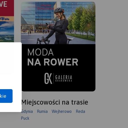
kie
Miejscowości na trasie
Gdynia
Rumia
Wejherowo
Reda
Puck