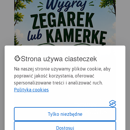
Dzi
przydatne turyście. Podano
Gda
aktualne przebiegi szlaków
wyd
pieszych, rowerowych,
konnych, nordic walking i
konnych, łącznie z
kilometrażem.
Strona używa ciasteczek
Na naszej stronie używamy plików cookie, aby
poprawić jakość korzystania, oferować
spersonalizowane treści i analizować ruch.
Polityka cookies
Tylko niezbędne
Dostosuj