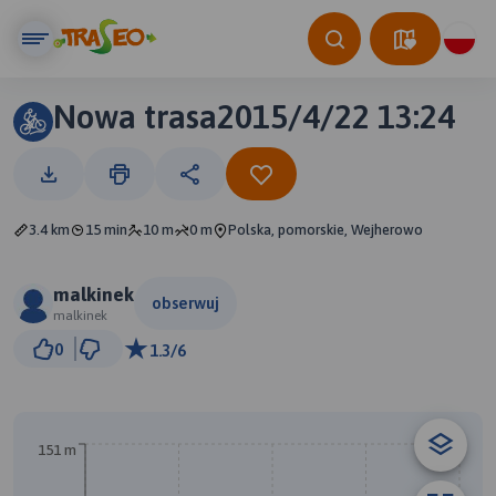
Nowa trasa2015/4/22 13:24
3.4 km
15 min
10 m
0 m
Polska, pomorskie, Wejherowo
malkinek
obserwuj
malkinek
300 m
0
1.3/6
© Traseo Map
© OpenMapTiles
© OpenStreetMap contributors
151 m