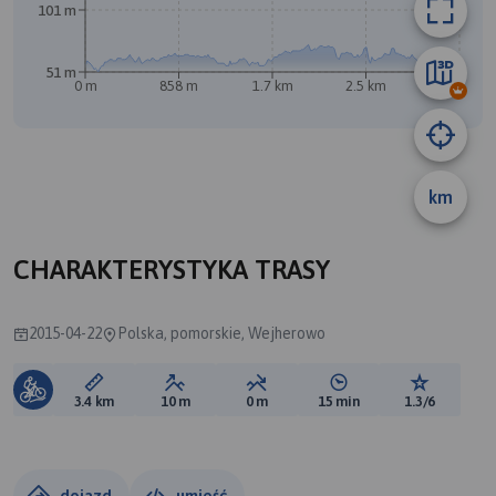
101 m
51 m
0 m
858 m
1.7 km
2.5 km
3.4 km
B
A
km
CHARAKTERYSTYKA TRASY
2015-04-22
Polska, pomorskie, Wejherowo
Długość trasy:
Suma przewyższeń:
Suma spadków:
Średni czas potrzebny 
Ocena tras
3.4 km
10 m
0 m
15 min
1.3/6
dojazd
umieść