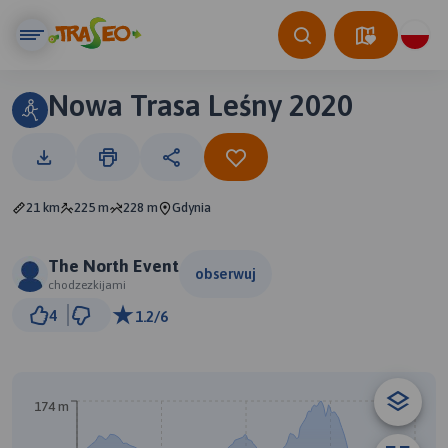
Nowa Trasa Leśny 2020
21 km
225 m
228 m
Gdynia
The North Event
obserwuj
chodzezkijami
2 km
4
1.2/6
© Traseo Map
© OpenMapTiles
© OpenStreetMap contributors
174 m