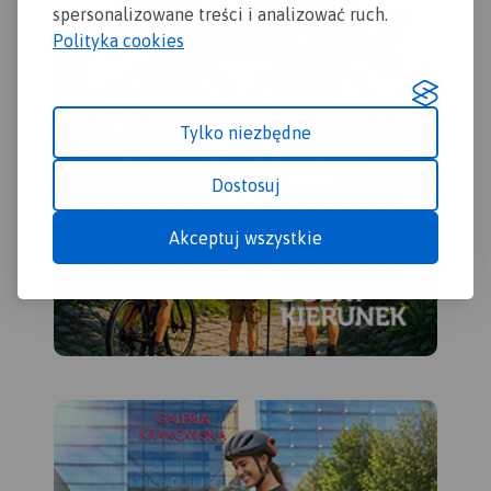
spersonalizowane treści i analizować ruch.
kilometrażem.
rowerowe, szlaki piesze i
Polityka cookies
Nordic Walking z
długościami. Dodatkowo
zaznaczone zostały drogi
polne, leśne oraz szlaki
Tylko niezbędne
kajakowe. Są tu też zabytki,
noclegi, muzea, punkty
widokowe, szczególnie warte
Dostosuj
odwiedzenia miejsca
zaznaczono żółtą ramką.
Akceptuj wszystkie