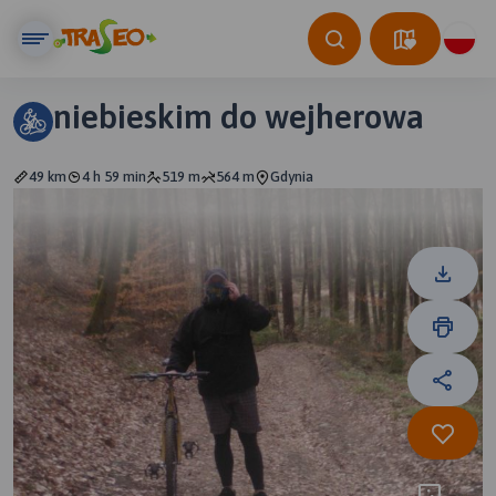
niebieskim do wejherowa
49 km
4 h 59 min
519 m
564 m
Gdynia