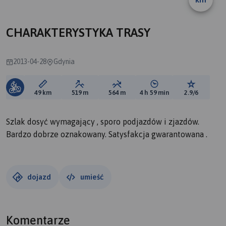
CHARAKTERYSTYKA TRASY
2013-04-28
Gdynia
Długość trasy:
Suma przewyższeń:
Suma spadków:
Średni czas potrzebny 
Ocena tras
49 km
519 m
564 m
4 h 59 min
2.9/6
Szlak dosyć wymagający , sporo podjazdów i zjazdów.
Bardzo dobrze oznakowany. Satysfakcja gwarantowana .
dojazd
umieść
Komentarze