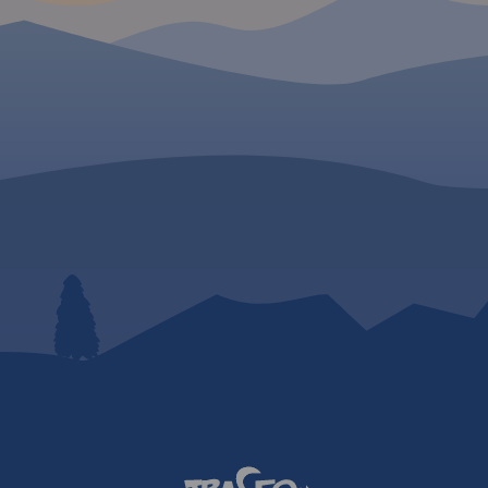
apy na
 czeski
 Gryfów
ie
iny Bobru.
ię także
akuszyce
k wydania