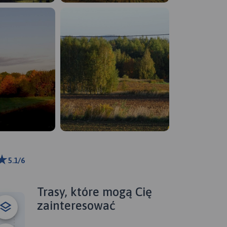
5.1/6
ributors
Trasy, które mogą Cię
B
zainteresować