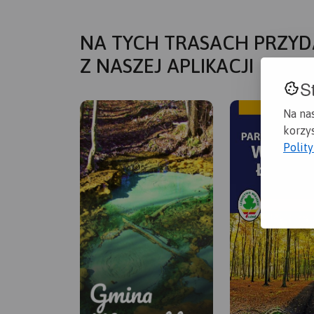
NA TYCH TRASACH PRZYD
Z NASZEJ APLIKACJI
S
Na na
korzys
Polit