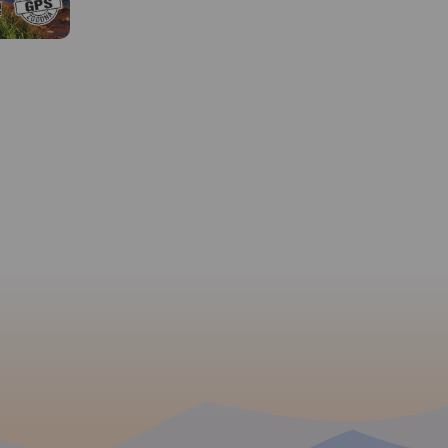
ważniejsze atrakcje
turystyczne.
 W
Góry
a duży
skiej części