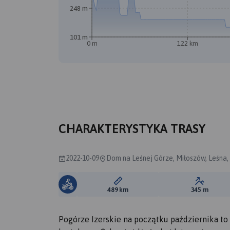
248 m
101 m
0 m
122 km
A
CHARAKTERYSTYKA TRASY
2022-10-09
Dom na Leśnej Górze, Miłoszów, Leśna, 
Długość trasy:
Suma prz
489 km
345 m
Pogórze Izerskie na początku października t