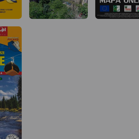
MAPA TURYSTYCZNA W
APLIKACJI TRASEO
Mapa historyczna Gminy
MAPA TURYSTYCZNA W
Iłowa.
APLIKACJI TRASEO
Mapa Doliny Bobru zas
 W
obejmująca obszar od Je
Góry do Bolesławca. Na
zaznaczono szlaki tury
piesze i rowerowe oraz