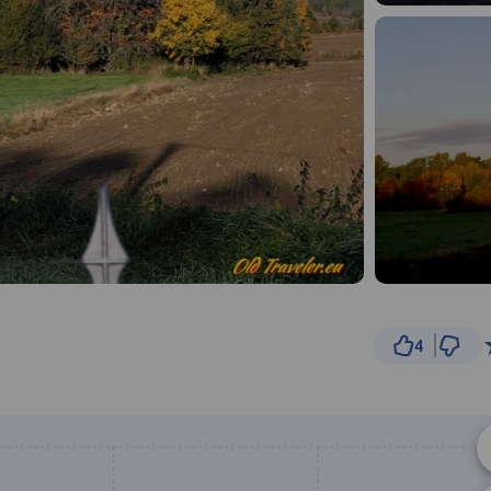
4
50 km
© Traseo Map
© OpenMapTiles
© OpenStreetMap cont