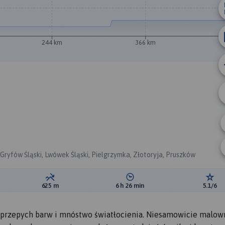
244 km
366 km
4
Gryfów Śląski, Lwówek Śląski, Pielgrzymka, Złotoryja, Pruszków
ewyższeń:
Suma spadków:
Średni czas potrzebny na pokon
Ocen
625 m
6 h 26 min
5.1/6
o przepych barw i mnóstwo światłocienia. Niesamowicie malow