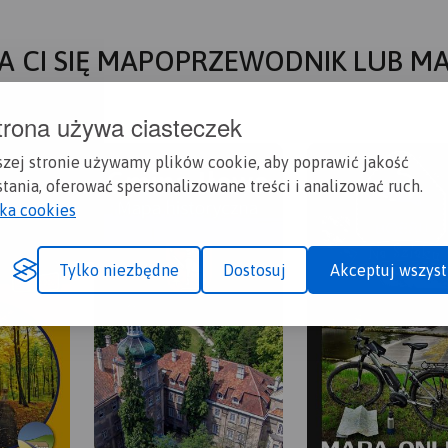
A CI SIĘ MAPOPRZEWODNIK LUB M
trona używa ciasteczek
szej stronie używamy plików cookie, aby poprawić jakość
tania, oferować spersonalizowane treści i analizować ruch.
yka cookies
Tylko niezbędne
Dostosuj
Akceptuj wszyst