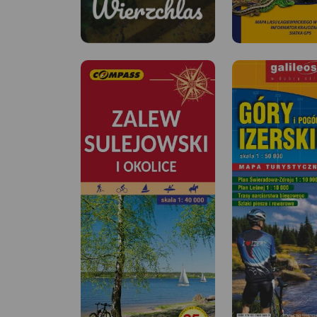
Gmina
Wierzchlas
Trasy rowerowe gminy
MAPA TURYSTYCZNA
Wierzchlas
APLIKACJI TRASEO
Miłośnikom aktywnego
wypoczynku oraz odkrywania
lokalnych atrakcji dedykowana
jest mapa gminy Wierzchlas.