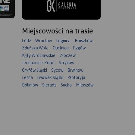
Miejscowości na trasie
Łódź
Wrocław
Legnica
Pruszków
Zduńska Wola
Oleśnica
Rzgów
Kąty Wrocławskie
Złoczew
Jerzmanice-Zdrój
Stryków
Gryfów Śląski
Syców
Brwinów
Leśna
Lwówek Śląski
Złotoryja
Bolimów
Sieradz
Sucha
Miłoszów
ięgiem
leniej
 mapie
styczne