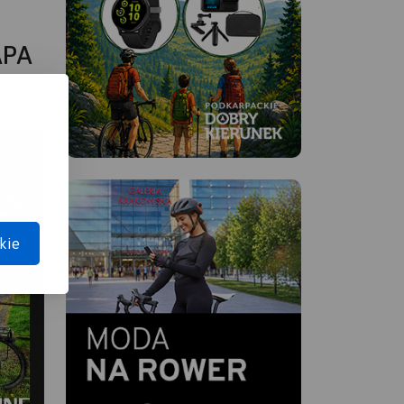
APA
kie