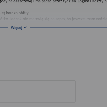
ogody na deszczową i ma padać przez tydzień. Logika i koszty 
ie) bardzo obfity.
rótko. Jednak nie martwię się na zapas, bo jeszcze, mam nadzie
ejsze, że to, co chciałem, to zrealizowałem. Objechałem Kotlin
Więcej
as motocyklowych w Polsce. Mega uczucie.
ałem czego się spodziewać, to zaskoczenia nie była, a i moto
e zajmowało chwilkę.
 z górami. Prognozy pogody niestety nie są optymistyczne. Będ
ać, a potem albo padało, albo lało do samego Pruszkowa. Dałem 
poczułem, że trzeba wymienić ochraniacze p-deszcz na buty. 
 wydałem 2 tysie na wyjazd.
a 100%