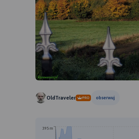
OldTraveler
obserwuj
PRO
395 m