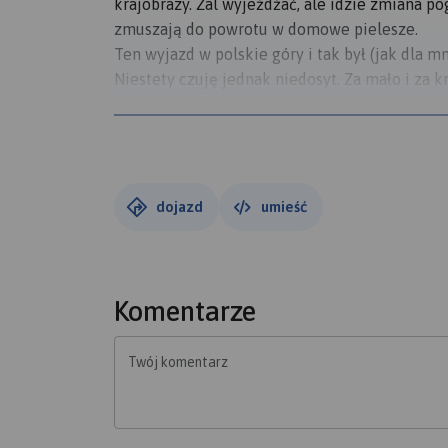
krajobrazy. Żal wyjeżdżać, ale idzie zmiana p
zmuszają do powrotu w domowe pielesze.
Ten wyjazd w polskie góry i tak był (jak dla mn
Niestety czuję jednak niedosyt. Za mało i za k
wrócę i będę mógł jeździć i jeździć. Najważni
Kłodzką dookoła. Jedna z najpiękniejszych tr
Tym razem na kwaterze w Idzikowie już wiedzi
ustawiłem prawidło a pakowanie i kulbaczeni
Tak jak napisałem wyżej, z żalem się rozstaję
dojazd
umieść
lało. No i faktycznie przed Leśną zaczęło pad
powolutku się jechało. Niestety przed domem 
stroju dała radę. Na podsumowanie napiszę, że
Jeszcze tam wrócę. A do Lwówka Śląskiego n
Komentarze
Twój komentarz