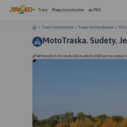
Trasy
Mapy turystyczne
PRO
Trasy turystyczne
Trasy motocyklowe
Moto
MotoTraska. Sudety. J
489 km
6 h 26 min
345 m
625 m
Dom na Leśnej Gó