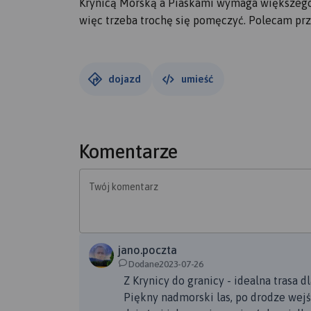
Krynicą Morską a Piaskami wymaga większego w
więc trzeba trochę się pomęczyć. Polecam pr
dojazd
umieść
Komentarze
Twój komentarz
jano.poczta
Dodane2023-07-26
Z Krynicy do granicy - idealna trasa d
Piękny nadmorski las, po drodze wejś