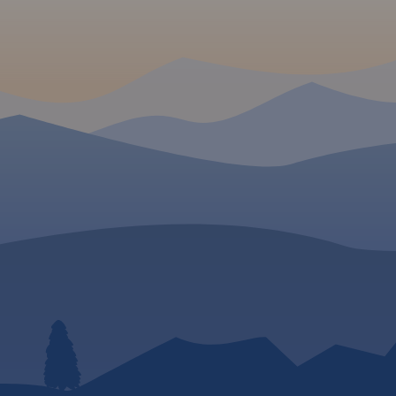
king i
turystyki pieszej, jak i
Morąskie. Mapa uwzglę
rowerowej. Mapa swoim
sieć szlaków turystyczn
obszarem zamyka się na
rowerowych, a także szl
zachodzie przy Mikoszewie, na
żeglowne, porty i przyst
 W
wschodzie zaś przy Fromborku.
oraz Przekop Mierzei Wi
Rok Wydania 2023
lbląg i
 000,
h bliskiej
iałem PTTK
olice
sło, bo
ar szeroko
ąga. Sięga
bork,
ęk,
hodzie aż
,
ezwykle
e niezbyt
nie tereny