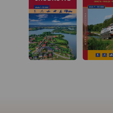
MAPA TURYSTYCZNA W
APLIKACJI TRASEO
MAPA TURYSTYCZNA
Na planie zaznaczono
APLIKACJI TRASEO
wszystkie aktualne ulice, kina,
teatry, ośrodki kultury, urzędy,
stacje benzynowe, noclegi,
Mapa Trójmiasta ob
restauracje, układ komunikacji.
swoim zasięgiem ob
Oprócz spisu ulic są tu
Trójmiejskiego Park
ważniejsze informacje
Krajobrazowego od
dotyczące Gdańska oraz opis
przez Redę, Rumię, 
ciekawych miejsc.
Sopot aż do Gdańsk
mapie ujęto wszystk
informacje przydatne
Podano aktualne pr
szlaków pieszych, 