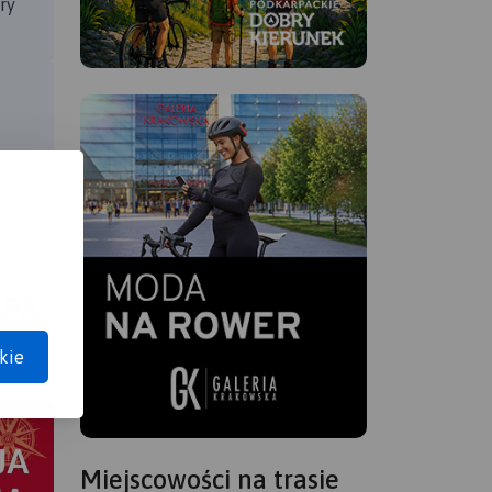
ry
APA
kie
Miejscowości na trasie