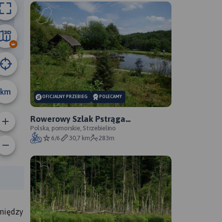
01 km
km
OFICJALNY PRZEBIEG
POLECAMY
Rowerowy Szlak Pstrąga
Tęczowego - oficjalny przebieg
Polska, pomorskie, Strzebielino
6/6
30,7 km
283m
anie trasy:
a trasy:
 między