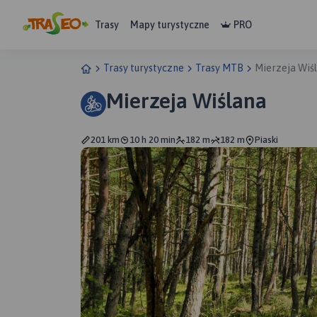
Trasy
Mapy turystyczne
PRO
Trasy turystyczne
Trasy MTB
Mierzeja Wiś
Mierzeja Wiślana
201 km
10 h 20 min
182 m
182 m
Piaski