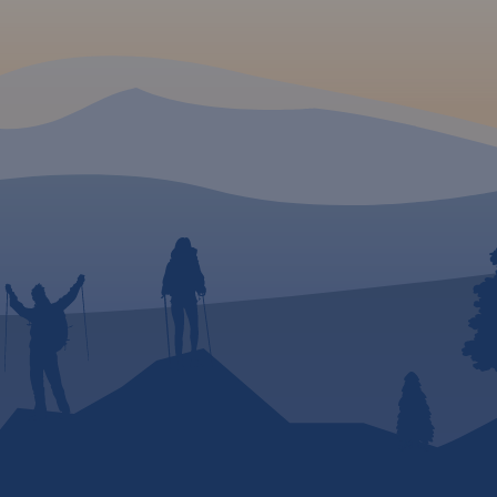
dnia
ych,
aki
anie
ślanej.