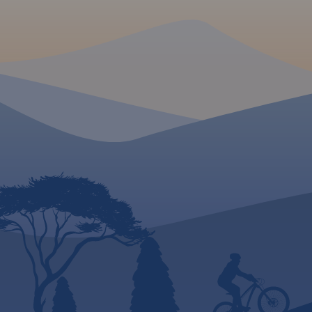
konnych, nordic wal
konnych, łącznie z
kilometrażem.
MAPA TURYSTYCZNA W
MAPA TURYSTYCZNA
APLIKACJI TRASEO
APLIKACJI TRASEO
Mapa Kaszub obejmuje obszar
Mapa turystyczna "E
Pojezierza Kaszubskiego wraz z
okolice" w skali 1:55
Kaszubskim, Wdzydzkim i
opracowana w ramac
fragmentem Trójmiejskiego
współpracy z Oddz
Parku Krajobrazowego oraz
w Elblągu. Tytuł "Ok
część Borów Tucholskich.
Elbląga" to tylko ha
Zasięg mapy wyznaczają:
mapa obejmuje obsz
Bieszkowice na północy,
pojętych okolic Elbl
Zblewo na południu,
oczywiście po From
Dziemiany na zachodzie i
Krynicę Morską, Pasł
Gdańsk na wschodzie.
Rok
Braniewo, a na wsc
wydania 2022
po Pieniężno, Ornetę
Miłakowo. Zatem ni
atrakcyjne, ale moż
popularne turystycz