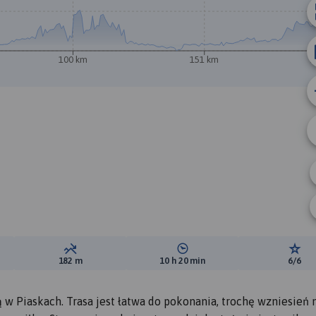
100 km
151 km
2
ewyższeń:
Suma spadków:
Średni czas potrzebny na pokon
Ocen
182 m
10 h 20 min
6/6
 w Piaskach. Trasa jest łatwa do pokonania, trochę wzniesień