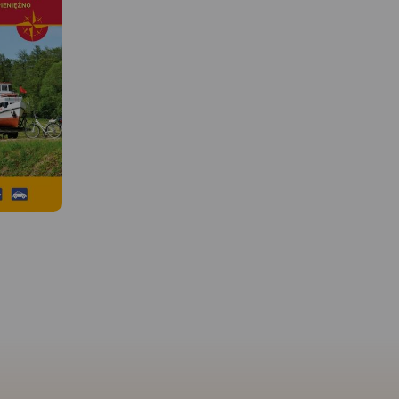
 W
MAPA TURYSTYCZNA W
MAPA TURYSTYCZNA W
APLIKACJI TRASEO
APLIKACJI TRASEO
ejmuje
Mapa turystyczna "Park
Mapa Wydawnictwa C
szar
Krajobrazowy Mierzeja
"Mierzeja Wiślana i Żuł
u
Wiślana" została opracowana
Wiślane" poza wymieni
 Wejherowa
we współpracy z pracownikami
w tytule Mierzeją i Żuł
Gdynię,
tegoż Parku, dzięki czemu
Wiślanymi obejmuje sw
a. Na
stanowi dokładne i rzetelne
zasięgiem także, Wysoc
ie
źródło informacji na temat
Elbląską oraz część Poje
 turyście.
tego obszaru. Mapa Mierzei
Kaszubskiego, Wybrzeż
zebiegi
Wiślanej doskonale nadaje się
Staropruskie, Pojezierze
rowerowych,
do uprawiania zarówno
Starogardzkie i Dzierzg