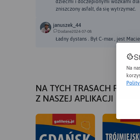
dziećmi i doczepionymi wózkami dla 
zniszczony asfalt, da się wytrzymać.
januszek_44
Dodane2024-07-08
Ładny dystans . Był C-max , jest Macie
S
Na na
korzys
Polit
NA TYCH TRASACH PRZYD
Z NASZEJ APLIKACJI