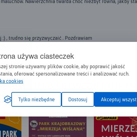
maluchów. Nawierzchnia twarda choć niezbyt równa, jakby sta
j :) , trudno się przyzwyczaić . Pozdrawiam
trona używa ciasteczek
więcej
szej stronie używamy plików cookie, aby poprawić jakość
tania, oferować spersonalizowane treści i analizować ruch.
yka cookies
A CI SIĘ MAPOPRZEWODNIK LUB M
Tylko niezbędne
Dostosuj
Akceptuj wszyst