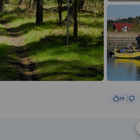
29
5
© Traseo Map
© OpenMapTiles
© OpenStreetMap cont