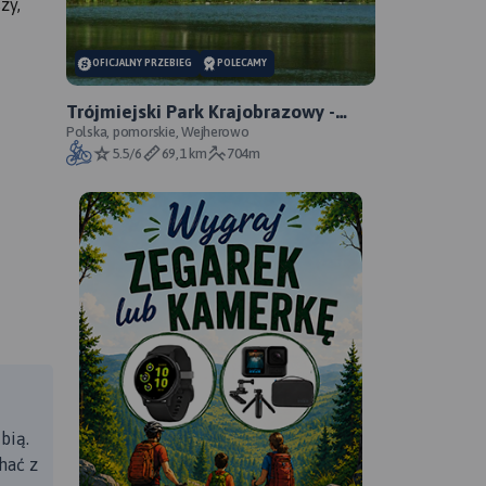
zy,
OFICJALNY PRZEBIEG
POLECAMY
Trójmiejski Park Krajobrazowy -
Niebieski Szlak Rowerowy -
Polska, pomorskie, Wejherowo
5.5/6
69,1 km
704m
oficjalny przebieg
bią.
hać z