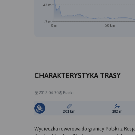
42 m
-7 m
0 m
50 km
CHARAKTERYSTYKA TRASY
2017-04-30
Piaski
Długość trasy:
Suma prz
201 km
182 m
Wycieczka rowerowa do granicy Polski z Rosją