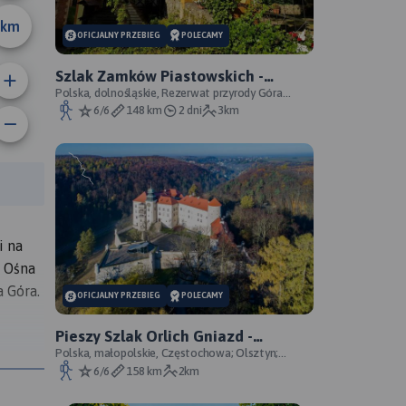
km
OFICJALNY PRZEBIEG
POLECAMY
Szlak Zamków Piastowskich -
oficjalny przebieg
Polska, dolnośląskie, Rezerwat przyrody Góra
Choina, Zagórze Śląskie, powiat wałbrzyski
6/6
148 km
2 dni
3km
anie trasy:
a trasy:
i na
u Ośna
a Góra.
OFICJALNY PRZEBIEG
POLECAMY
Pieszy Szlak Orlich Gniazd -
oficjalny przebieg szlaku
Polska, małopolskie, Częstochowa; Olsztyn;
Mirów; Bobolice; Morsko; Ogrodzieniec; Pilica;
6/6
158 km
2km
Smoleń; By