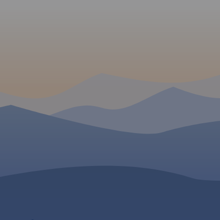
.
Rok
turystycznymi. Swoim
dokonał – opierając się
zasięgiem obejmuje obszar
doświadczeniu jako pil
zamknięty przez Legnicę na
wycieczek, przewodnik
północy i Jelenią Górę na
turystycznego i górskie
południu. Przedstawia także
Waldemar Brygier
teren Parku Krajobrazowego
(naszesudety.pl). Wśród
Doliny Boru oraz Parku
polecanych atrakcji: za
Krajobrazowego Chełmy.
pałace, muzea, skansen
kopalnie, twierdze, osob
przyrody, uzdrowiska i w
innych. Zapraszamy do
lektury! Mapę offline m
zakupić w aplikacji Tra
urządzenia mobilne.
Ro
wydania 2019