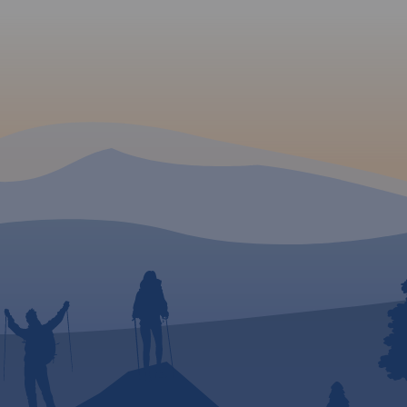
 na
ota
a
go –
mki,
y,
liwości
iele
ożna
seo na
k