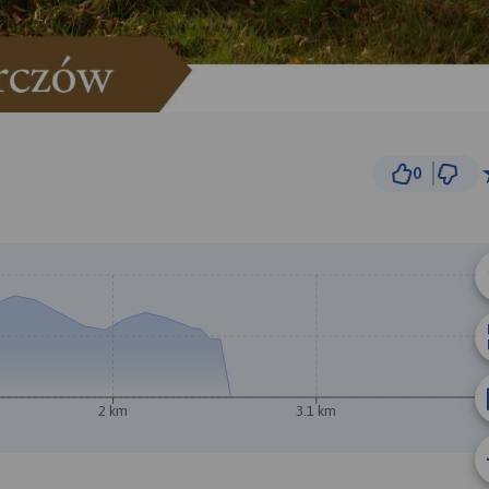
0
300 m
© Traseo Map
© OpenMapTiles
© OpenStreetMap cont
A
B
2 km
3.1 km