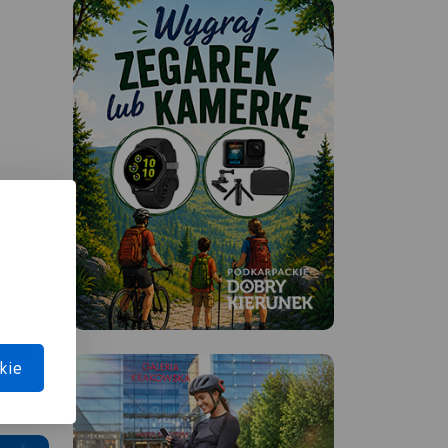
APA
kie