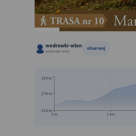
wedrowki-wlen
obserwuj
wedrowki-wlen
324 m
274 m
224 m
0 m
1 km