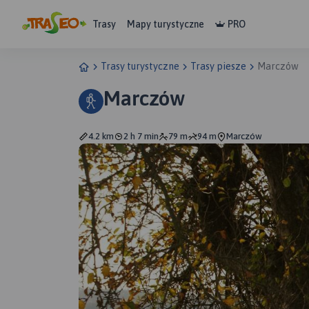
Trasy
Mapy turystyczne
PRO
Trasy turystyczne
Trasy piesze
Marczów
Marczów
4.2 km
2 h 7 min
79 m
94 m
Marczów