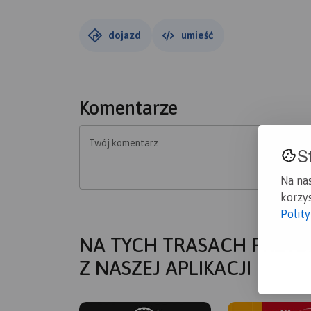
dojazd
umieść
Komentarze
Twój komentarz
S
Na na
korzys
Polit
NA TYCH TRASACH PRZYD
Z NASZEJ APLIKACJI