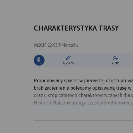
CHARAKTERYSTYKA TRASY
2019-12-05
Marczów
Długość trasy:
Suma prz
4.2 km
79 m
Proponowany spacer w pierwszej części prowad
brak zacienienia polecamy opisywaną trasę w 
oraz u stóp czterech charakterystycznych dla 
Historia Marczowa sięga czasów średniowiecza.
Ponieważ Marczów przez kilka stuleci przynal
kilkanaście kapliczek przydrożnych i przydo