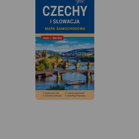
MAPA TURYSTYCZNA W
APLIKACJI TRASEO
Mapa Doliny Bobru zasięgiem
MAPA TURYSTYCZNA
obejmująca obszar od Jeleniej
APLIKACJI TRASEO
Góry do Bolesławca. Na mapie
zaznaczono szlaki turystyczne
Mapa Doliny Bobru,
piesze i rowerowe oraz
zaktualizowana w te
ważniejsze atrakcje
Obejmuje obszar od 
turystyczne.
Góry na południu d
Bolesławca na półn
mapie Doliny zazn
szlaki turystyczne pi
rowerowe oraz najw