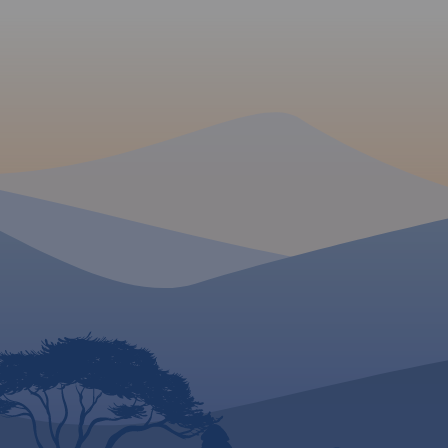
atrakcje turystyczne
wydania 2021
MAPA TURYSTYCZNA W
APLIKACJI TRASEO
Mapa samochodowa Słowacji i
Czech zawiera: aktualną sieć
autostrad, dróg ekspresowych i
głównych, z podziałem na
dwupasmowe i
jednopasmowe; drogi w
budowie, numerację dróg oraz
kilometraż. Na mapie