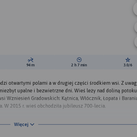
ewyższeń:
Suma spadków:
Średni czas potrzebny na pokon
Ocen
94 m
2 h 7 min
3.0/6
zi otwartymi polami a w drugiej części środkiem wsi. Z uwag
niezbyt upalne i bezwietrzne dni. Wieś leży nad doliną potok
wsi Wzniesień Gradowskich: Kątnica, Włócznik, Łopata i Barani
 W 2015 r. wieś obchodziła jubileusz 700-lecia.
eżał do klasztoru benedyktynek w Lubomierzu, powstało tutaj
Więcej
mowych wokół których krążą różne legendy.