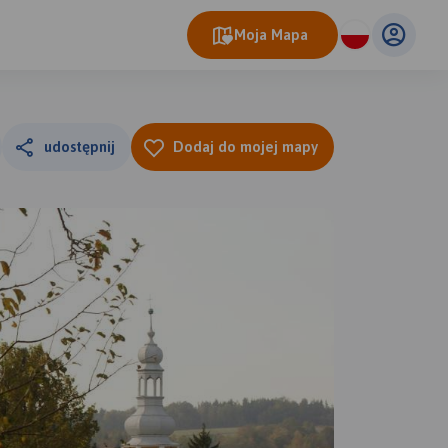
Moja Mapa
udostępnij
Dodaj do mojej mapy