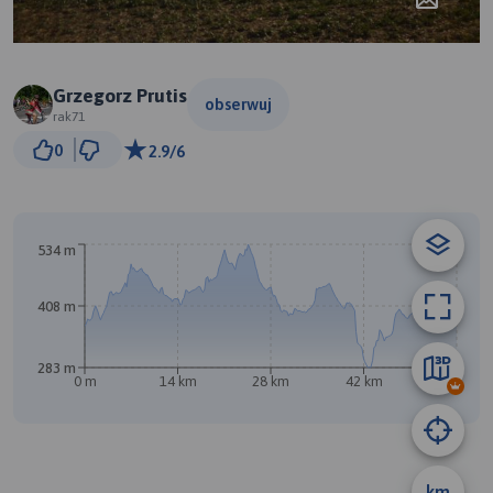
Grzegorz Prutis
obserwuj
rak71
5 km
0
2.9/6
© Traseo Map
© OpenMapTiles
© OpenStreetMap contributors
534 m
408 m
283 m
0 m
14 km
28 km
42 km
56 km
B
A
km