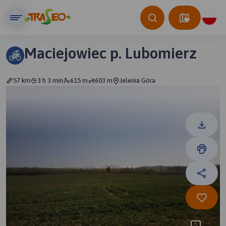
Maciejowiec p. Lubomierz
57 km
3 h 3 min
615 m
603 m
Jelenia Góra