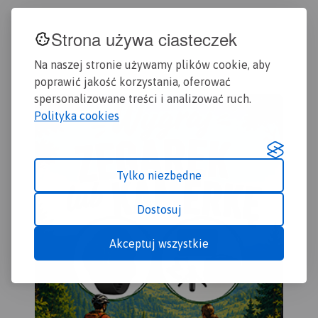
cza
wyd
Strona używa ciasteczek
Na naszej stronie używamy plików cookie, aby
poprawić jakość korzystania, oferować
spersonalizowane treści i analizować ruch.
Polityka cookies
Tylko niezbędne
Dostosuj
Akceptuj wszystkie