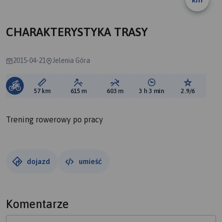
CHARAKTERYSTYKA TRASY
2015-04-21
Jelenia Góra
Długość trasy:
Suma przewyższeń:
Suma spadków:
Średni czas potrzebny 
Ocena tras
57 km
615 m
603 m
3 h 3 min
2.9/6
Trening rowerowy po pracy
dojazd
umieść
Komentarze