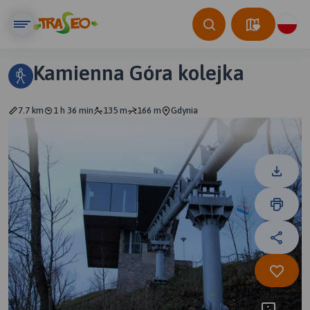
Kamienna Góra kolejka
7.7 km
1 h 36 min
135 m
166 m
Gdynia