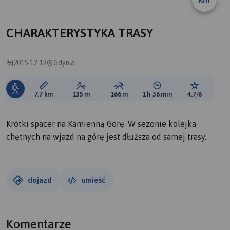
B
A
CHARAKTERYSTYKA TRASY
2015-12-12
Gdynia
Długość trasy:
Suma przewyższeń:
Suma spadków:
Średni czas potrzebny 
Ocena tras
7.7 km
135 m
166 m
1 h 36 min
4.7/6
Krótki spacer na Kamienną Górę. W sezonie kolejka
chętnych na wjazd na górę jest dłuższa od samej trasy.
dojazd
umieść
Komentarze