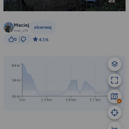
Maciej
obserwuj
max_c74
500 m
0
4.7/6
© Traseo Map
© OpenMapTiles
© OpenStreetMap contributors
84 m
34 m
-16 m
0 m
1.9 km
3.8 km
5.7 km
7.7 km
km