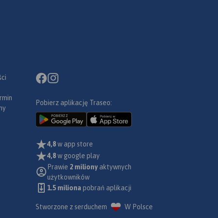
ci
rmin
Pobierz aplikację Traseo:
ny
4,8
w app store
4,8
w google play
Prawie
2 miliony
aktywnych
użytkowników
1.5 miliona
pobrań aplikacji
Stworzone z serduchem
W Polsce