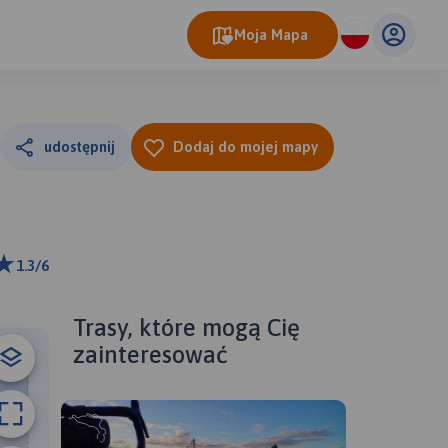
Moja Mapa
udostępnij
Dodaj do mojej mapy
1.3/6
ributors
Trasy, które mogą Cię
zainteresować