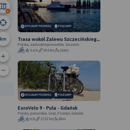
67 km
OFICJALNY PRZEBIEG
POLECAMY
km
Trasa wokół Zalewu Szczecińskiego
- oficjalny przebieg szlaku
Polska, zachodniopomorskie, Szczecin
5.4/6
294 km
266m
anie trasy:
a trasy:
OFICJALNY PRZEBIEG
POLECAMY
EuroVelo 9 - Pula - Gdańsk
Polska, pomorskie, Graz, Poznań, Gdańsk
6/6
1722 km
8km