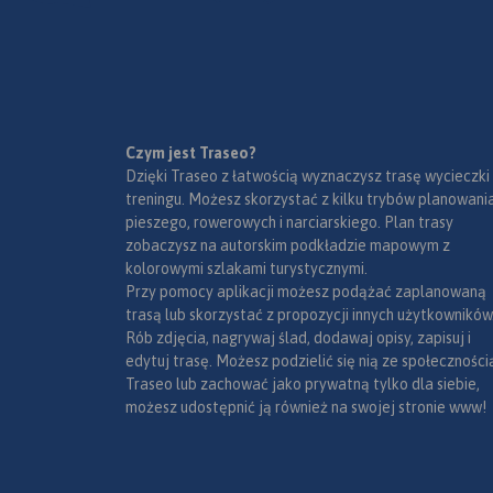
przysiółki, duże dzie
mapki tematyczne 
podziałem administ
kodami pocztowymi
przyrody i krainami
goegraficznymi.
Czym jest Traseo?
Dzięki Traseo z łatwością wyznaczysz trasę wycieczki
treningu. Możesz skorzystać z kilku trybów planowania
pieszego, rowerowych i narciarskiego. Plan trasy
zobaczysz na autorskim podkładzie mapowym z
kolorowymi szlakami turystycznymi.
Przy pomocy aplikacji możesz podążać zaplanowaną
trasą lub skorzystać z propozycji innych użytkowników
Rób zdjęcia, nagrywaj ślad, dodawaj opisy, zapisuj i
edytuj trasę. Możesz podzielić się nią ze społeczności
Traseo lub zachować jako prywatną tylko dla siebie,
możesz udostępnić ją również na swojej stronie www!