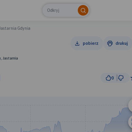
Odkryj
Jastarnia Gdynia
pobierz
drukuj
, Jastarnia
0
10 km
© Traseo Map
© OpenMapTiles
© OpenStreetMap cont
A