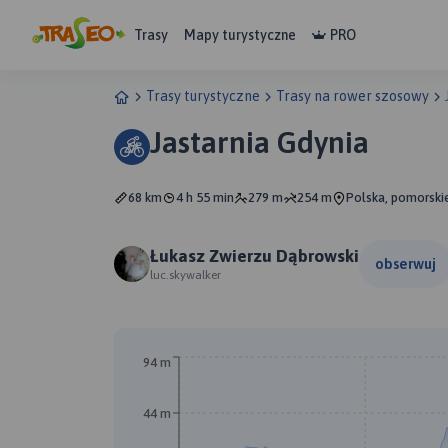
Trasy
Mapy turystyczne
PRO
Trasy turystyczne
Trasy na rower szosowy
Jastarnia Gdynia
68 km
4 h 55 min
279 m
254 m
Polska, pomorskie
Łukasz Zwierzu Dąbrowski
obserwuj
luc.skywalker
94 m
44 m