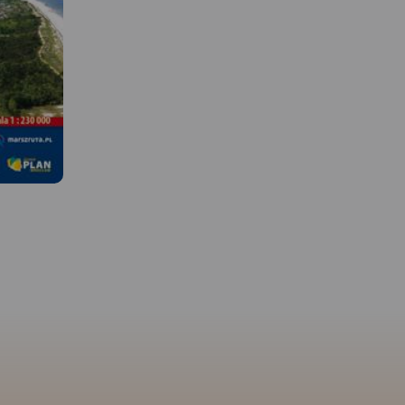
 W
MAPA TURYSTYCZNA W
APLIKACJI TRASEO
MAPA TURYSTYCZNA W
APLIKACJI TRASEO
ierzei
ktualnymi
Mapa Kaszub obejmuje 
Mapa turystyczna Kaszub
Pojezierza Kaszubskieg
obejmuje obszar od Łeby po
obejmuje
Kaszubskim, Wdzydzkim
Hel, zaznaczone tu zostały
starnię,
fragmentem Trójmiejsk
szlaki turystyczne, ścieżki
icę, Hel,
Parku Krajobrazowego 
dydaktyczne oraz lokalizacje
órę, Karwię,
część Borów Tucholskich
atrakcji turystycznych,
olice
Zasięg mapy wyznaczaj
fortyfikacji nadmorskich i
 2016
Bieszkowice na północy
latarni morskich.
Zblewo na południu,
Dziemiany na zachodzie
Gdańsk na wschodzie.
wydania 2022