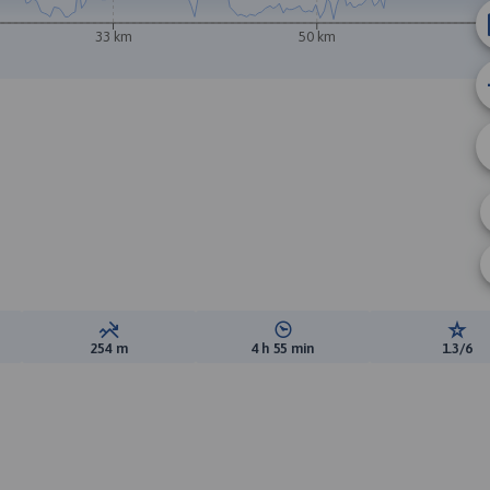
33 km
50 km
B
ewyższeń:
Suma spadków:
Średni czas potrzebny na pokon
Ocen
254 m
4 h 55 min
1.3/6