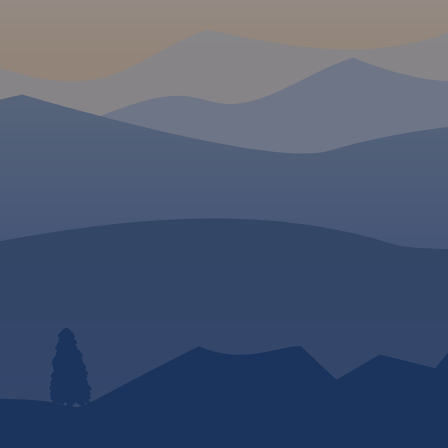
 W
wództwa
ualnym
pisano ich
raż,
 stacje
awe, warte
ślono
pa posiada
raficzną
żna ją
dzeń z
a, wsie,