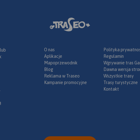
lnice) oraz
z
racyjnym,
, ochroną
O nas
Polityka prywatnoś
 lub
Aplikacje
Regulamin
:
Mapoprzewodnik
Wgrywanie tras Ga
Blog
Dawna wersja stro
Reklama w Traseo
Wszystkie trasy
Kampanie promocyjne
Trasy turystyczne
Kontakt
.
ą