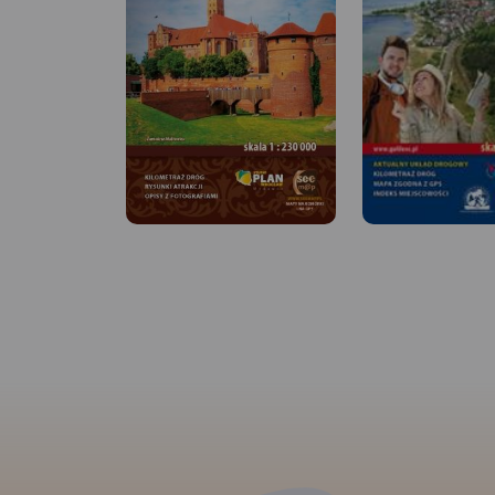
MAPA TURYSTYCZNA
APLIKACJI TRASEO
MAPA TURYSTYCZNA W
Turystyczna mapa M
APLIKACJI TRASEO
Helskiej i okolic z a
szlakami pieszymi i
rowerowymi. Mapa 
Mapa Trójmiasta obejmuje
swoim zasięgiem: Ja
swoim zasięgiem obszar
Władysławowo, Kuźn
Trójmiejskiego Parku
Juratę, Jastrzębią G
Krajobrazowego od Wejherowa
Chałupy, Juratę i ok
przez Redę, Rumię, Gdynię,
Pucka.
Rok wydania
Sopot aż do Gdańska. Na
mapie ujęto wszystkie
informacje przydatne turyście.
Podano aktualne przebiegi
szlaków pieszych, rowerowych,
konnych, nordic walking i