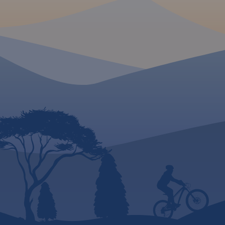
konnych, łącznie z
kilometrażem.
MAPA TURYSTYCZNA W
APLIKACJI TRASEO
MAPA TURYSTYCZNA
APLIKACJI TRASEO
Mapa województwa
pomorskiego na której
Mapa całego
woje
zaznaczono za pomocą
pomorskiego
z akt
ilustracji zamki, dwory i pałace
przebiegiem dróg. O
w województwie pomorskim.
numerację i kilomet
Mapa zawiera aktualną sieć
zaznaczono również
dróg. Łącznie uwzględniono
paliw. Miejsca ciek
121 miejsc wartych
odwiedzenia podkre
odwiedzenia.
kolorem żółtym. Ma
opisaną siatkę geog
WGS 84 przez co mo
zastosować do urzą
GPSem. Na rewersie
umieszczono indeks
miejscowości (miast