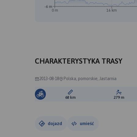
-6 m
0 m
16 km
CHARAKTERYSTYKA TRASY
2013-08-18
Polska, pomorskie, Jastarnia
Długość trasy:
Suma prz
68 km
279 m
dojazd
umieść