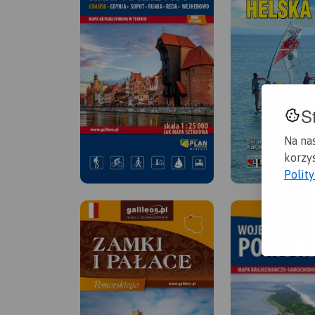
S
Na na
korzys
Polit