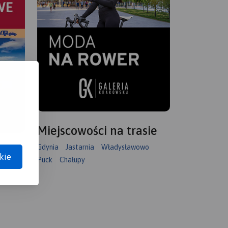
Miejscowości na trasie
Gdynia
Jastarnia
Władysławowo
kie
Puck
Chałupy