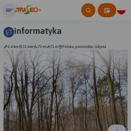
informatyka
2.4 km
31 min
73 m
71 m
Polska, pomorskie, Gdynia