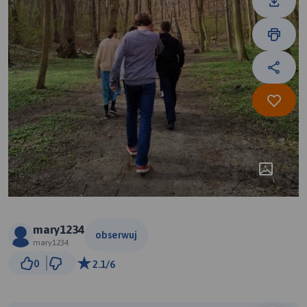
mary1234
obserwuj
mary1234
200 m
0
2.1/6
© Traseo Map
© OpenMapTiles
© OpenStreetMap contributors