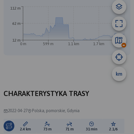
A
B
112 m
62 m
12 m
0 m
599 m
1.1 km
1.7 km
2.3 km
km
CHARAKTERYSTYKA TRASY
2022-04-27
Polska, pomorskie, Gdynia
Długość trasy:
Suma przewyższeń:
Suma spadków:
Średni czas potrzebny 
Ocena tras
2.4 km
73 m
71 m
31 min
2.1/6