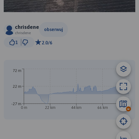
chrisdene
obserwuj
chrisdene
10 km
1
2.0/6
© Traseo Map
© OpenMapTiles
© OpenStreetMap contributors
72 m
22 m
-27 m
0 m
22 km
44 km
66 km
88 km
A
km