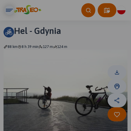
Hel - Gdynia
88 km
8 h 39 min
127 m
124 m