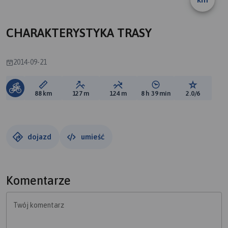
B
CHARAKTERYSTYKA TRASY
2014-09-21
Długość trasy:
Suma przewyższeń:
Suma spadków:
Średni czas potrzebny 
Ocena tras
88 km
127 m
124 m
8 h 39 min
2.0/6
dojazd
umieść
Komentarze
Twój komentarz