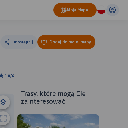
Moja Mapa
udostępnij
Dodaj do mojej mapy
1.0/6
ributors
Trasy, które mogą Cię
zainteresować