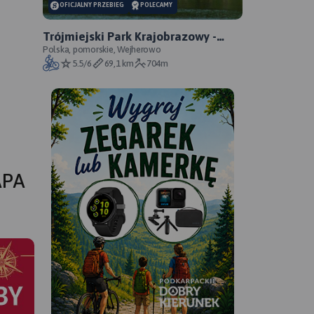
OFICJALNY PRZEBIEG
POLECAMY
Trójmiejski Park Krajobrazowy -
Niebieski Szlak Rowerowy -
Polska, pomorskie, Wejherowo
5.5/6
69,1 km
704m
oficjalny przebieg
APA