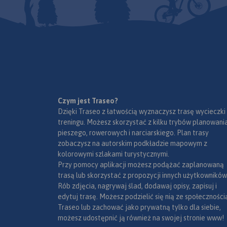
przysiółki, duże dzie
mapki tematyczne 
podziałem administ
kodami pocztowymi
przyrody i krainami
goegraficznymi.
Czym jest Traseo?
Dzięki Traseo z łatwością wyznaczysz trasę wycieczki
treningu. Możesz skorzystać z kilku trybów planowania
pieszego, rowerowych i narciarskiego. Plan trasy
zobaczysz na autorskim podkładzie mapowym z
kolorowymi szlakami turystycznymi.
Przy pomocy aplikacji możesz podążać zaplanowaną
trasą lub skorzystać z propozycji innych użytkowników
Rób zdjęcia, nagrywaj ślad, dodawaj opisy, zapisuj i
edytuj trasę. Możesz podzielić się nią ze społeczności
Traseo lub zachować jako prywatną tylko dla siebie,
możesz udostępnić ją również na swojej stronie www!