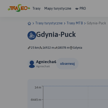
Trasy
Mapy turystyczne
PRO
Trasy turystyczne
Trasy MTB
Gdynia-Puck
Gdynia-Puck
25 km
16922 m
18078 m
Gdynia
Agniecha6
obserwuj
Agniecha6
14 m
-8445 m