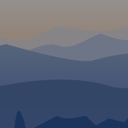
 W
wództwa
ualnym
pisano ich
raż,
 stacje
awe, warte
ślono
pa posiada
raficzną
żna ją
dzeń z
a, wsie,