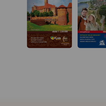
MAPA TURYSTYCZNA
APLIKACJI TRASEO
MAPA TURYSTYCZNA W
Turystyczna mapa M
APLIKACJI TRASEO
Helskiej i okolic z a
szlakami pieszymi i
rowerowymi. Mapa 
Mapa Trójmiasta obejmuje
swoim zasięgiem: Ja
swoim zasięgiem obszar
Władysławowo, Kuźn
Trójmiejskiego Parku
Juratę, Jastrzębią G
Krajobrazowego od Wejherowa
Chałupy, Juratę i ok
przez Redę, Rumię, Gdynię,
Pucka.
Rok wydania
Sopot aż do Gdańska. Na
mapie ujęto wszystkie
informacje przydatne turyście.
Podano aktualne przebiegi
szlaków pieszych, rowerowych,
konnych, nordic walking i