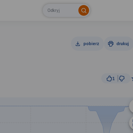
Odkryj
pobierz
drukuj
1
5 km
© Traseo Map
© OpenMapTiles
© OpenStreetMap cont
B