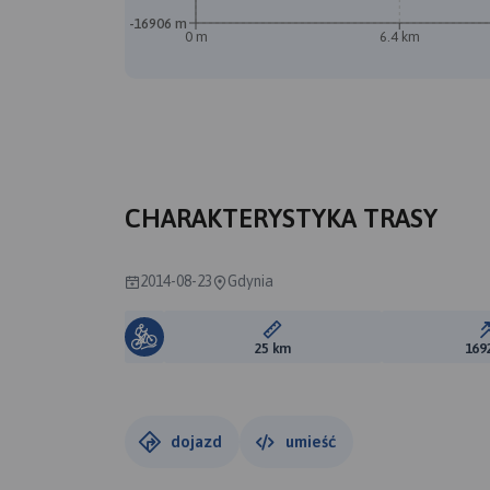
-16906 m
0 m
6.4 km
CHARAKTERYSTYKA TRASY
2014-08-23
Gdynia
Długość trasy:
25 km
169
dojazd
umieść