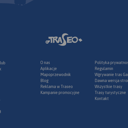
lnice) oraz
z
racyjnym,
, ochroną
O nas
Polityka prywatnoś
 lub
Aplikacje
Regulamin
:
Mapoprzewodnik
Wgrywanie tras Ga
Blog
Dawna wersja stro
Reklama w Traseo
Wszystkie trasy
Kampanie promocyjne
Trasy turystyczne
Kontakt
.
ą