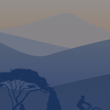
konnych, łącznie z
kilometrażem.
MAPA TURYSTYCZNA W
APLIKACJI TRASEO
MAPA TURYSTYCZNA
APLIKACJI TRASEO
Mapa województwa
pomorskiego na której
Mapa całego
woje
zaznaczono za pomocą
pomorskiego
z akt
ilustracji zamki, dwory i pałace
przebiegiem dróg. O
w województwie pomorskim.
numerację i kilomet
Mapa zawiera aktualną sieć
zaznaczono również
dróg. Łącznie uwzględniono
paliw. Miejsca ciek
121 miejsc wartych
odwiedzenia podkre
odwiedzenia.
kolorem żółtym. Ma
opisaną siatkę geog
WGS 84 przez co mo
zastosować do urzą
GPSem. Na rewersie
umieszczono indeks
miejscowości (miast