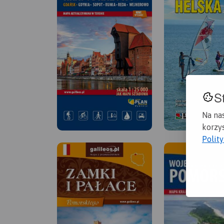
S
Na na
korzys
Polit