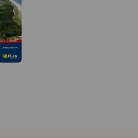
 W
MAPA TURYSTYCZNA W
APLIKACJI TRASEO
MAPA TURYSTYCZNA W
APLIKACJI TRASEO
ierzei
ktualnymi
Mapa Kaszub obejmuje 
Mapa turystyczna Kaszub
Pojezierza Kaszubskieg
obejmuje obszar od Łeby po
obejmuje
Kaszubskim, Wdzydzkim
Hel, zaznaczone tu zostały
starnię,
fragmentem Trójmiejsk
szlaki turystyczne, ścieżki
icę, Hel,
Parku Krajobrazowego 
dydaktyczne oraz lokalizacje
órę, Karwię,
część Borów Tucholskich
atrakcji turystycznych,
olice
Zasięg mapy wyznaczaj
fortyfikacji nadmorskich i
 2016
Bieszkowice na północy
latarni morskich.
Zblewo na południu,
Dziemiany na zachodzie
Gdańsk na wschodzie.
wydania 2022