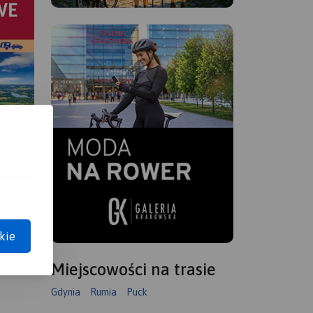
kie
Miejscowości na trasie
Gdynia
Rumia
Puck