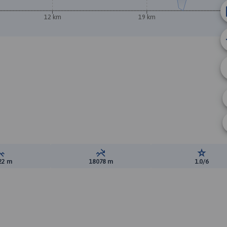
12 km
19 km
A
Suma przewyższeń:
Suma spadków:
Ocena t
22 m
18078 m
1.0/6