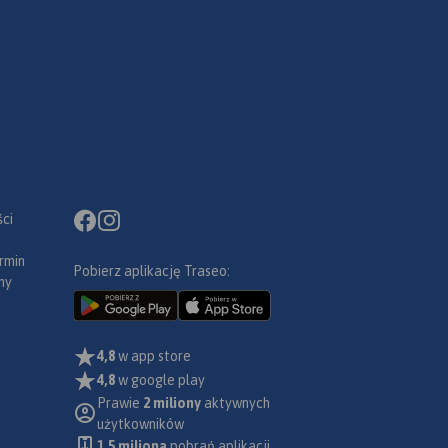
ci
rmin
Pobierz aplikację Traseo:
ny
4,8
w app store
4,8
w google play
Prawie
2 miliony
aktywnych
użytkowników
1.5 miliona
pobrań aplikacji