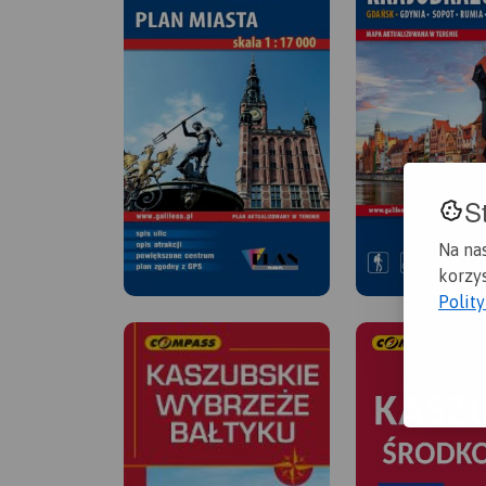
S
Na na
korzys
Polit