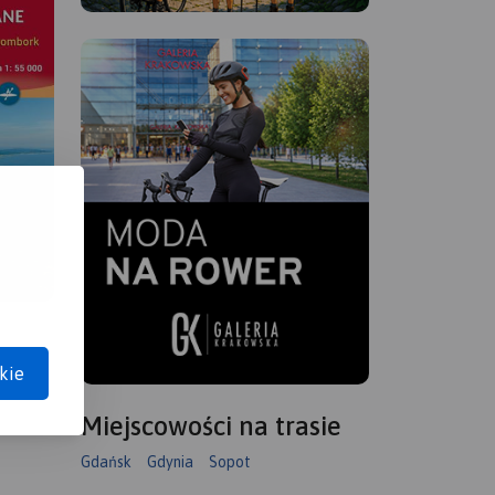
kie
Miejscowości na trasie
Gdańsk
Gdynia
Sopot