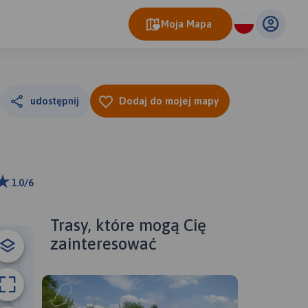
Moja Mapa
udostępnij
Dodaj do mojej mapy
1.0/6
ributors
Trasy, które mogą Cię
zainteresować