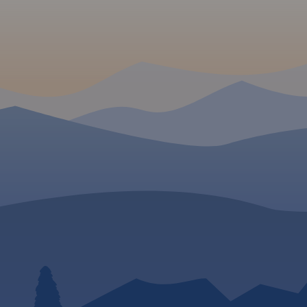
inne obiekty potrzebne turyście
sieć szlaków turystyczn
do planowania wycieczki.
rowerowych, a także szl
Głębokości głównych jezior
żeglowne, porty i przyst
 W
Kaszubskich pokazano przy
oraz Przekop Mierzei Wi
pomocy izobat. Siatka
Rok Wydania 2023
geograficzna zgodna z GPS
uje obszar
oparta na układzie WGS-84.
iego wraz z
Produkty - pliki do pobrania
zkim i
zawierają tylko kartografię, bez
jskiego
strony opisowej.
go oraz
kich.
czają:
ocy,
,
dzie i
ie.
Rok