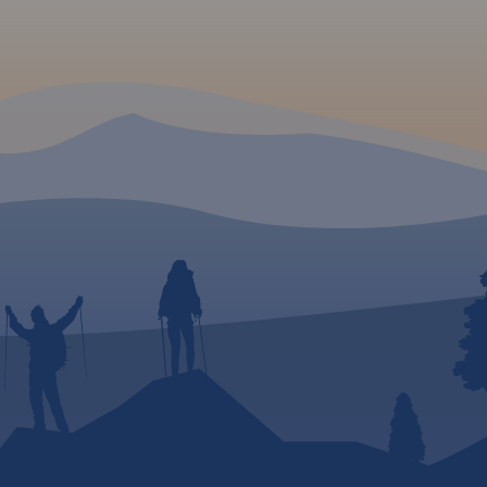
ych,
aki
anie
ślanej.