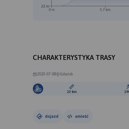
22 m
0 m
5.7 km
CHARAKTERYSTYKA TRASY
2020-07-08
Gdańsk
Długość trasy:
23 km
19
dojazd
umieść