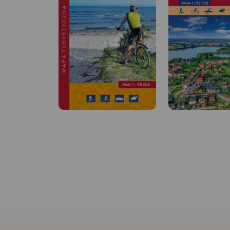
MAPA TURYSTYCZNA W
APLIKACJI TRASEO
MAPA TURYSTYCZNA
Na planie zaznaczono
APLIKACJI TRASEO
wszystkie aktualne ulice, kina,
teatry, ośrodki kultury, urzędy,
stacje benzynowe, noclegi,
Mapa Trójmiasta ob
restauracje, układ komunikacji.
swoim zasięgiem ob
Oprócz spisu ulic są tu
Trójmiejskiego Park
ważniejsze informacje
Krajobrazowego od
dotyczące Gdańska oraz opis
przez Redę, Rumię, 
ciekawych miejsc.
Sopot aż do Gdańsk
mapie ujęto wszystk
informacje przydatne
Podano aktualne pr
szlaków pieszych, 
konnych, nordic wal