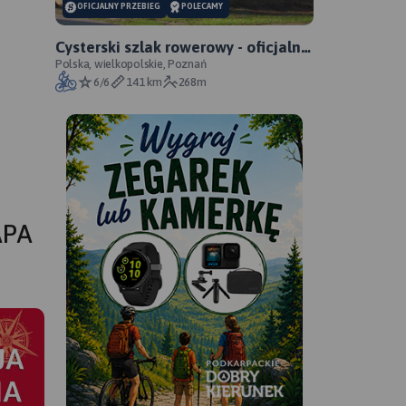
OFICJALNY PRZEBIEG
POLECAMY
Cysterski szlak rowerowy - oficjalny
przebieg
Polska, wielkopolskie, Poznań
6/6
141 km
268m
APA