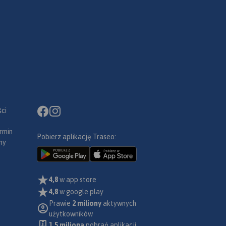
ci
rmin
Pobierz aplikację Traseo:
ny
4,8
w app store
4,8
w google play
Prawie
2 miliony
aktywnych
użytkowników
1.5 miliona
pobrań aplikacji