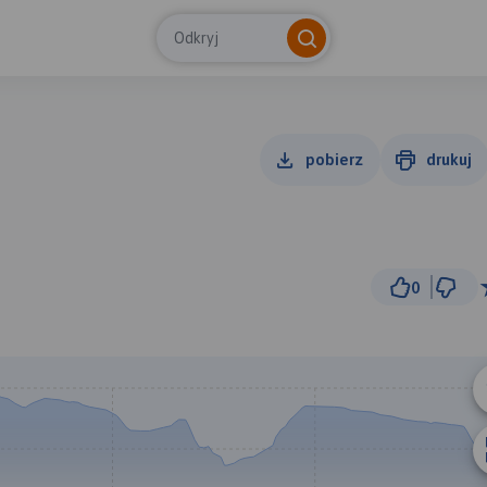
Odkryj
pobierz
drukuj
0
5 km
© Traseo Map
© OpenMapTiles
© OpenStreetMap cont
B