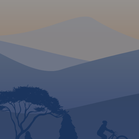
konnych, łącznie z
kilometrażem.
MAPA TURYSTYCZNA W
APLIKACJI TRASEO
MAPA TURYSTYCZNA
APLIKACJI TRASEO
Mapa Kaszub obejm
Mapa turystyczna Kaszub
Pojezierza Kaszubsk
obejmuje obszar od Łeby po
Kaszubskim, Wdzyd
Hel, zaznaczone tu zostały
fragmentem Trójmie
szlaki turystyczne, ścieżki
Parku Krajobrazowe
dydaktyczne oraz lokalizacje
część Borów Tuchols
atrakcji turystycznych,
Zasięg mapy wyzna
fortyfikacji nadmorskich i
Bieszkowice na półn
latarni morskich.
Zblewo na południu
Dziemiany na zacho
Gdańsk na wschodz
wydania 2022