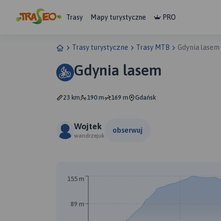
Trasy
Mapy turystyczne
PRO
Trasy turystyczne
Trasy MTB
Gdynia lasem
Gdynia lasem
23 km
190 m
169 m
Gdańsk
Wojtek
obserwuj
wandrzejuk
155 m
89 m