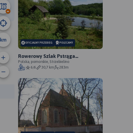
23 km
km
OFICJALNY PRZEBIEG
POLECAMY
Rowerowy Szlak Pstrąga
Tęczowego - oficjalny przebieg
Polska, pomorskie, Strzebielino
6/6
30,7 km
283m
rasy: