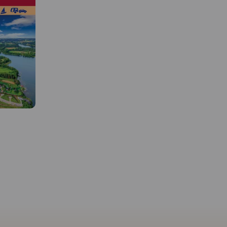
MAPA TURYSTYCZNA W
APLIKACJI TRASEO
 W
MAPA TURYSTYCZNA W
APLIKACJI TRASEO
Wieżyca jest najwyższym
wzniesieniem na Kaszubach.
Mapa przedstawia obszar
ejmuje
Mapa Wydawnictwa C
wokół góry ograniczony
szar
"Mierzeja Wiślana i Żuł
miejscowościami: Skaryszów,
u
Wiślane" poza wymieni
Kościerzyna, Lipusz, Cewice aż
 Wejherowa
w tytule Mierzeją i Żuł
do lotniska w Gdańsku. Na
Gdynię,
Wiślanymi obejmuje sw
mapie zaznaczono aktualny
a. Na
zasięgiem także, Wysoc
przebieg tras turystycznych
ie
Elbląską oraz część Poje
pieszych z długościami oraz
 turyście.
Kaszubskiego, Wybrzeż
tras rowerowych i ścieżek
zebiegi
Staropruskie, Pojezierze
przyrodniczych szlaków
rowerowych,
Starogardzkie i Dzierzg
kajakowych. Są tu też wszystkie
king i
Morąskie. Mapa uwzglę