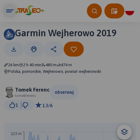
Garmin Wejherowo 2019
26 km
2 h 40 min
480 m
474 m
Polska, pomorskie, Wejherowo, powiat wejherowski
Tomek Ferenc
obserwuj
tomekferenc
1 km
1
1.3/6
© Traseo Map
© OpenMapTiles
© OpenStreetMap contributors
123 m