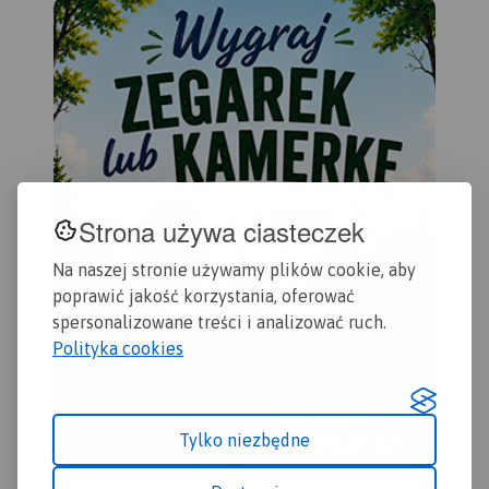
2016
wszystkie informacje
przydatne turyście. Podano
aktualne przebiegi szlaków
pieszych, rowerowych,
konnych, nordic walking i
konnych, łącznie z
kilometrażem.
Strona używa ciasteczek
Na naszej stronie używamy plików cookie, aby
poprawić jakość korzystania, oferować
spersonalizowane treści i analizować ruch.
Polityka cookies
Tylko niezbędne