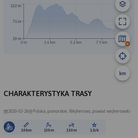
122 m
71 m
19 m
0 m
2.6 km
5.2 km
7.9 km
10 km
km
B
A
CHARAKTERYSTYKA TRASY
2020-02-26
Polska, pomorskie, Wejherowo, powiat wejherowski
Długość trasy:
Suma przewyższeń:
Suma spadków:
Ocena trasy:
10 km
130 m
130 m
1.0/6