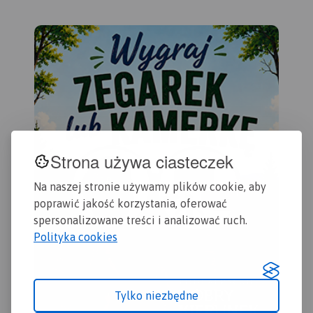
Zas
Rumię, Gdynię, Sopot aż do
latarni morskich.
Bie
Gdańska. Na mapie ujęto
Zbl
wszystkie informacje
Dzi
przydatne turyście. Podano
Gda
aktualne przebiegi szlaków
wyd
pieszych, rowerowych,
konnych, nordic walking i
konnych, łącznie z
kilometrażem.
Strona używa ciasteczek
Na naszej stronie używamy plików cookie, aby
poprawić jakość korzystania, oferować
spersonalizowane treści i analizować ruch.
Polityka cookies
Tylko niezbędne