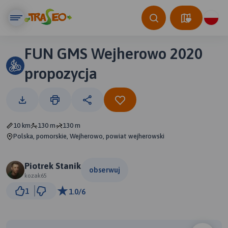
FUN GMS Wejherowo 2020
propozycja
10 km
130 m
130 m
Polska, pomorskie, Wejherowo, powiat wejherowski
Piotrek Stanik
obserwuj
kozak65
500 m
1
1.0/6
© Traseo Map
© OpenMapTiles
© OpenStreetMap contributors