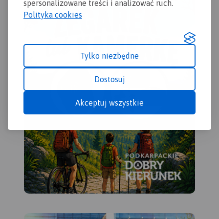
Kuhnstal, Pravčicka brana,
spersonalizowane treści i analizować ruch.
Idaggrottę, Affelsteione,
Polityka cookies
spływy łodziami i inne. Na
mapie oznaczono szlaki
piesze i rowerowe oraz
wszystkie informacje
Tylko niezbędne
potrzebne turyście. Mapa
opisana na siatce WGS 84,
Dostosuj
zgodna z polskimi
systemami nawigacyjnymi.
Akceptuj wszystkie
Rok wydania 2023