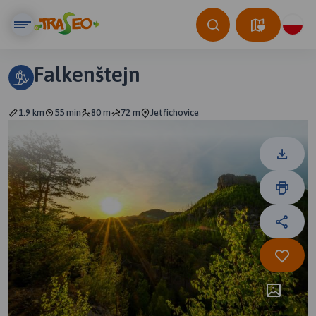
Falkenštejn
1.9 km
55 min
80 m
72 m
Jetřichovice