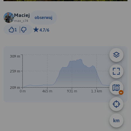
Maciej
obserwuj
max_c74
100 m
1
4.7/6
© Traseo Map
© OpenMapTiles
© OpenStreetMap contributors
309 m
259 m
B
209 m
0 m
465 m
931 m
1.3 km
1.8 km
A
km