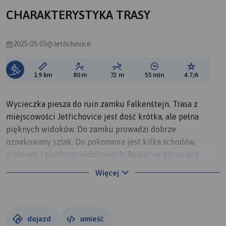
CHARAKTERYSTYKA TRASY
2025-05-05
Jetřichovice
Długość trasy:
Suma przewyższeń:
Suma spadków:
Średni czas potrzebny 
Ocena tras
1.9 km
80 m
72 m
55 min
4.7/6
Wycieczka piesza do ruin zamku Falkenštejn. Trasa z
miejscowości Jetřichovice jest dość krótka, ale pełna
pięknych widoków. Do zamku prowadzi dobrze
oznakowany szlak. Do pokonania jest kilka schodów,
drabinek i platform widokowych. Będąc na górze pod
koniec dnia warto zaczekać na zachód słońca. Polecam tą
Więcej
wycieczkę.
dojazd
umieść