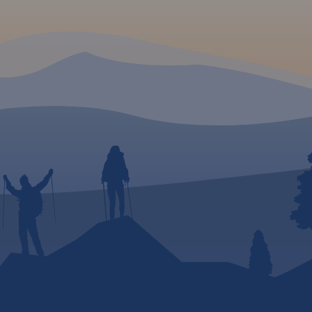
asy
i Nordic
e
ne oraz
eż
,
warte
ą.