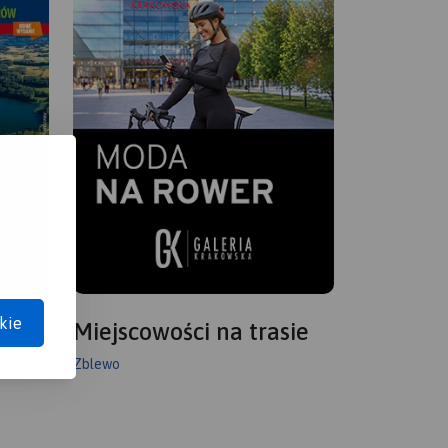
kie
Miejscowości na trasie
Zblewo