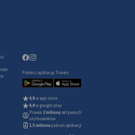
ci
rmin
Pobierz aplikację Traseo:
ny
4,8
w app store
4,8
w google play
Prawie
2 miliony
aktywnych
użytkowników
1.5 miliona
pobrań aplikacji