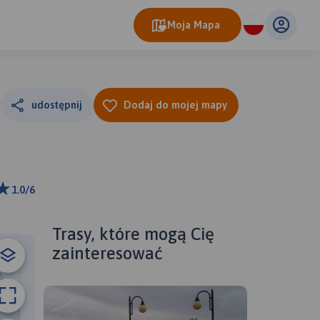
Moja Mapa
udostępnij
Dodaj do mojej mapy
1.0/6
ributors
Trasy, które mogą Cię
zainteresować