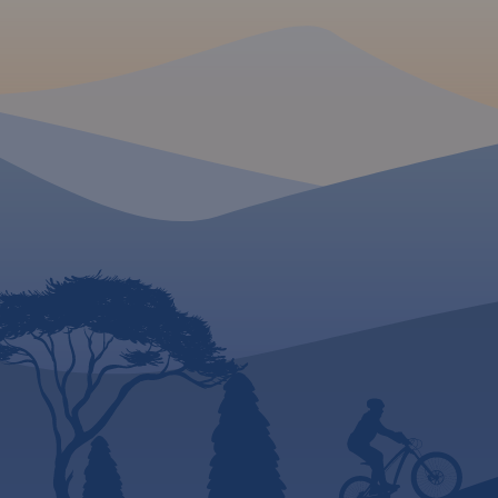
wydania: 2020
MAPA TURYSTYCZNA W
MAPA TURYSTYCZNA
APLIKACJI TRASEO
APLIKACJI TRASEO
Kaszubska Marszruta to sieć
Mapa Kaszub obejm
szlaków w okolicach Borów
Pojezierza Kaszubsk
Tucholskich. Mapa offline,
Kaszubskim, Wdzyd
której zakupu można dokonać
fragmentem Trójmie
w aplikacji Traseo, została
Parku Krajobrazowe
wydana przez Studio Plan.
część Borów Tuchols
Obejmuje obszar wokół Brus,
Zasięg mapy wyzna
Czerska, Chojnic. Na mapie
Bieszkowice na półn
zostały zaznaczonr
Zblewo na południu
informacje praktyczne w
Dziemiany na zacho
postaci: zabytków, miejsc
Gdańsk na wschodz
noclegowych, granic obszarów
wydania 2022
chronionych. Zaznaczono
również wybudowane w
ramach projektu „Kaszubska