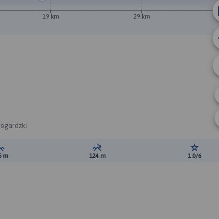
19 km
29 km
rogardzki
Suma przewyższeń:
Suma spadków:
Ocena t
5 m
124 m
1.0/6