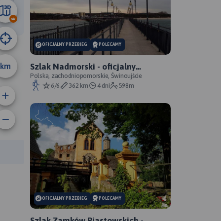
39 km
A
OFICJALNY PRZEBIEG
POLECAMY
km
Szlak Nadmorski - oficjalny
przebieg
Polska, zachodniopomorskie, Świnoujście
6/6
362 km
4 dni
598m
rasy:
OFICJALNY PRZEBIEG
POLECAMY
Szlak Zamków Piastowskich -