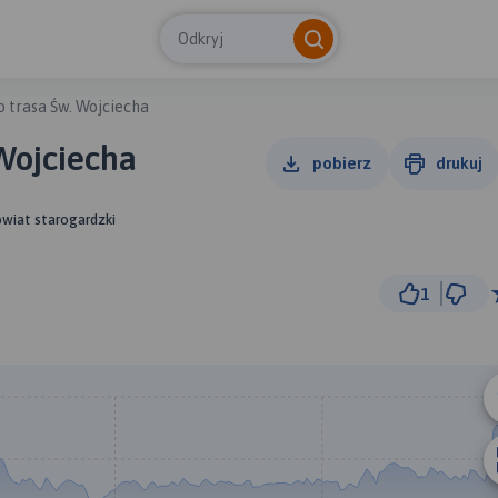
Odkryj
 trasa Św. Wojciecha
Wojciecha
pobierz
drukuj
owiat starogardzki
1
3 km
© Traseo Map
© OpenMapTiles
© OpenStreetMap cont