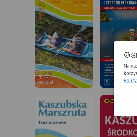
S
Na na
korzys
Polit