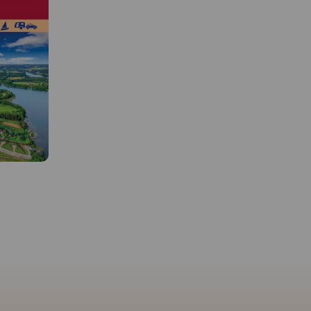
 W
MAPA TURYSTYCZNA W
MAPA TURYSTYCZNA W
APLIKACJI TRASEO
APLIKACJI TRASEO
Publikacja z serii map "leśnych"
Mapa Kaszub dla rowerz
Wydawnictwa Eko-Kapio.
ydzkiego i
piechurów część
Nadleśnictwo zadbało o to,
pie
południowa. Zasięg
żeby przy tym stopniu
g szlaków
mapy ograniczony jest
szczegółowości (skala 1:50 000)
ch, konnych
miejscowościami: Przec
umieścić na mapie wszelkie
szlakach
na zachodzie, Borzyszk
możliwe trasy turystyczne
etraż. Na
Sominy na północy, Cz
(szlaki piesze, rowerowe, Nordic
ołożenie
Woda i Czersk na wscho
Walking, kajakowe), które
ch i
oraz Chojnice i Człuch
stanowią świetną inspirację do
Rok
południu. Na