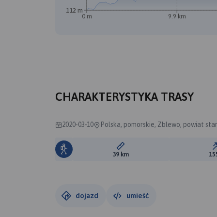
112 m
0 m
9.9 km
B
CHARAKTERYSTYKA TRASY
2020-03-10
Polska, pomorskie, Zblewo, powiat sta
Długość trasy:
39 km
15
dojazd
umieść