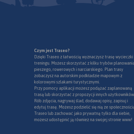
Marszruta” trasy rowerowe. Jest
to sieć bardzo dobrze
oznakowanych szlaków
rowerowych o nawierzchni
szutrowej, asfaltowej lub
betonowej, a także sieć innych
dróg nadających się do jazdy
rowerem. Na szlakach
Czym jest Traseo?
Kaszubskiej Marszruty zadbano
Dzięki Traseo z łatwością wyznaczysz trasę wycieczki
o miejsca przeznaczone do
treningu. Możesz skorzystać z kilku trybów planowania
odpoczynku i drobnych
pieszego, rowerowych i narciarskiego. Plan trasy
napraw. Trasy rowerowe
zobaczysz na autorskim podkładzie mapowym z
przeznaczone są tak dla
kolorowymi szlakami turystycznymi.
dorosłych jak i dla dzieci. Na
Przy pomocy aplikacji możesz podążać zaplanowaną
mapie zostały podane tażke
trasą lub skorzystać z propozycji innych użytkowników
przebiegi szlaków pieszych
Rób zdjęcia, nagrywaj ślad, dodawaj opisy, zapisuj i
oraz konnych wraz z
edytuj trasę. Możesz podzielić się nią ze społeczności
kilometrażem, co ułatwi
Traseo lub zachować jako prywatną tylko dla siebie,
planowanie wycieczki.
możesz udostępnić ją również na swojej stronie www!
Ukształtowanie terenu
pokazano przy pomocy