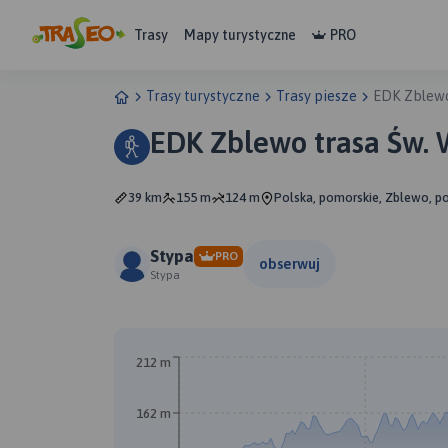
Trasy
Mapy turystyczne
PRO
Trasy turystyczne
Trasy piesze
EDK Zblewo
EDK Zblewo trasa Św. 
39 km
155 m
124 m
Polska, pomorskie, Zblewo, p
Stypa
PRO
obserwuj
Stypa
212 m
162 m