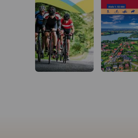
MAPA TURYSTYCZNA W
APLIKACJI TRASEO
MAPA TURYSTYCZNA
APLIKACJI TRASEO
Mapa przedstawia szlak
kajakowy rzeką Wdą od
miejscowości Śluza do Klanin.
Mapa Parków
Na mapie zaznaczono
Krajobrazowych Wdz
kilometraż rzeki oraz obiekty
Zaborskiego. Na ma
istotne dla kajakarza takie jak
zaznaczono przebie
miejsca niebezpieczne,
pieszych, rowerowy
przeszkody na trasie spływu,
i kajakowych. Przy 
pola biwakowe. Mapa jest
uwzględniono kilom
zorientowana zgodnie z
mapie znajdziemy p
kierunkiem płynięcia.
punktów noclegowy
gastronomicznych.