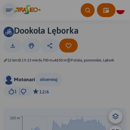
Dookoła Lęborka
22 km
1 h 23 min
700 m
650 m
Polska, pomorskie, Lębork
Motonari
obserwuj
3 km
1
1.2/6
© Traseo Map
© OpenMapTiles
© OpenStreetMap contributors
103 m