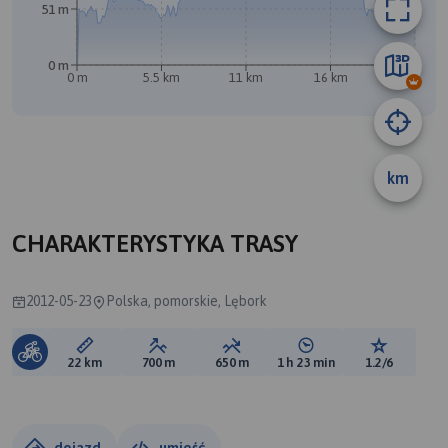
51 m
0 m
0 m
5.5 km
11 km
16 km
22 km
B
km
A
CHARAKTERYSTYKA TRASY
2012-05-23
Polska, pomorskie, Lębork
Długość trasy:
Suma przewyższeń:
Suma spadków:
Średni czas potrzebny 
Ocena tras
22 km
700 m
650 m
1 h 23 min
1.2/6
dojazd
umieść