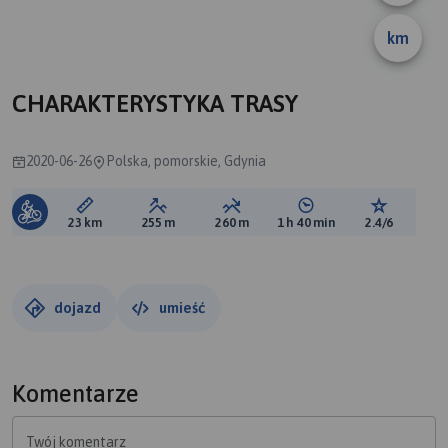
km
B
A
CHARAKTERYSTYKA TRASY
2020-06-26
Polska, pomorskie, Gdynia
Długość trasy:
Suma przewyższeń:
Suma spadków:
Średni czas potrzebny 
Ocena tras
23 km
255 m
260 m
1 h 40 min
2.4/6
dojazd
umieść
Komentarze
Twój komentarz