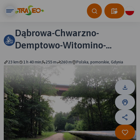
Dąbrowa-Chwarzno-
Demptowo-Witomino-
Karwiny-Dąbrowa
23 km
1 h 40 min
255 m
260 m
Polska, pomorskie, Gdynia