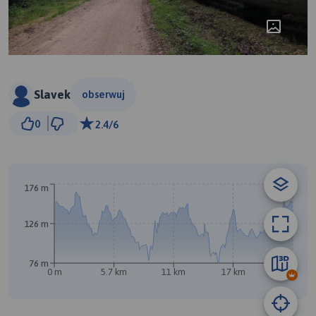
Slavek
obserwuj
2 km
0
2.4/6
© Traseo Map
© OpenMapTiles
© OpenStreetMap contributors
176 m
126 m
76 m
0 m
5.7 km
11 km
17 km
23 km