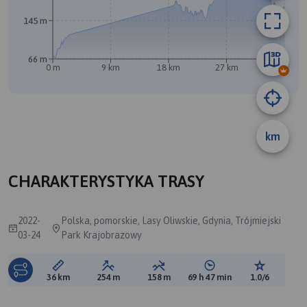
145 m
B
66 m
0 m
9 km
18 km
27 km
36 km
A
km
CHARAKTERYSTYKA TRASY
2022-
Polska, pomorskie, Lasy Oliwskie, Gdynia, Trójmiejski
03-24
Park Krajobrazowy
Długość trasy:
Suma przewyższeń:
Suma spadków:
Średni czas potrzebny 
Ocena tras
36 km
254 m
158 m
69 h 47 min
1.0/6