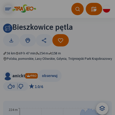
Bieszkowice pętla
36 km
69 h 47 min
254 m
158 m
Polska, pomorskie, Lasy Oliwskie, Gdynia, Trójmiejski Park Krajobrazowy
anickt
obserwuj
PRO
5 km
0
1.0/6
© Traseo Map
© OpenMapTiles
© OpenStreetMap contributors
224 m