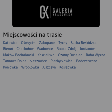
Miejscowości na trasie
Katowice
Oświęcim
Zakopane
Tychy
Sucha Beskidzka
Bieruń
Chochołów
Wadowice
Rabka-Zdrój
Jordanów
Maków Podhalański
Kościelisko
Czarny Dunajec
Raba Wyżna
Tarnawa Dolna
Śleszowice
Pieniążkowice
Podczerwone
Koniówka
Wróblówka
Juszczyn
Kojszówka