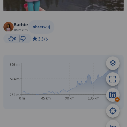
Barbie
obserwuj
JIMMYtm
30 km
0
3.3/6
© Traseo Map
© OpenMapTiles
© OpenStreetMap contributors
A
958 m
594 m
231 m
0 m
45 km
90 km
135 km
180 km
km