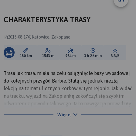
B
CHARAKTERYSTYKA TRASY
2015-08-17
Katowice, Zakopane
Długość trasy:
Suma przewyższeń:
Suma spadków:
Średni czas potrzebny 
Ocena tras
180 km
1543 m
984 m
3 h 26 min
3.3/6
Trasa jak trasa, miała na celu osiągnięcie bazy wypadowej
do kolejnych przygód Barbie. Stałą się jednak niezłą
lekcją na temat ulicznych korków w tym rejonie. Jak widać
na tracku, wyjazd na Zakopiankę zakończył się szybkim
odwrotem z powodu takowego. Jako nawigacja prowadziły
nas Mapy Google. Mają one chyba zaszyty jakiś tryb
Więcej
krajoznawczy bo czasem trasa prowadziła odcinaki o tyle
malowniczymi co niezrozumiałymi :))
Polecam trasę przez Rajczę. Mniej postojów i jazda jest