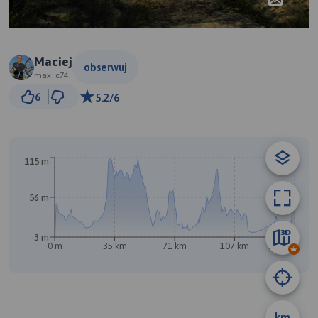
Maciej
obserwuj
max_c74
10 km
6
5.2/6
© Traseo Map
© OpenMapTiles
© OpenStreetMap contributors
115 m
56 m
-3 m
0 m
35 km
71 km
107 km
143 km
km