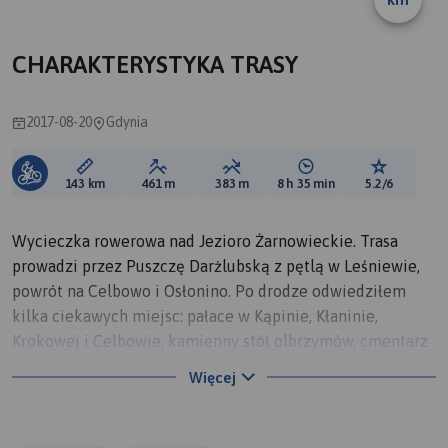
B
A
CHARAKTERYSTYKA TRASY
2017-08-20
Gdynia
Długość trasy:
Suma przewyższeń:
Suma spadków:
Średni czas potrzebny 
Ocena tras
143 km
461 m
383 m
8 h 35 min
5.2/6
Wycieczka rowerowa nad Jezioro Żarnowieckie. Trasa
prowadzi przez Puszczę Darżlubską z pętlą w Leśniewie,
powrót na Celbowo i Osłonino. Po drodze odwiedziłem
kilka ciekawych miejsc: pałace w Kąpinie, Kłaninie,
Krokowej i Celbowie, kamienny stół olbrzymów, cmentarz
rodowy Rodenackerów. Trasa jest łatwa do pokonania,
Więcej
miejscami wymaga użycia większej siły (kilka podjazdów).