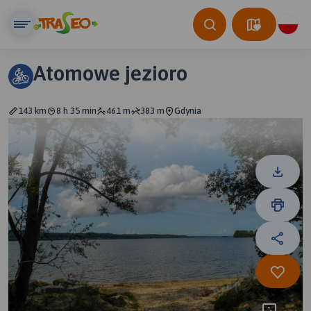
Atomowe jezioro
143 km
8 h 35 min
461 m
383 m
Gdynia