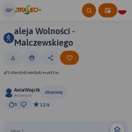
aleja Wolności -
Malczewskiego
2.4 km
45 min
83 m
33 m
AniaWojcik
obserwuj
AniaWojcik
200 m
0
1.2/6
© Traseo Map
© OpenMapTiles
© OpenStreetMap contributors
B
A
100 m