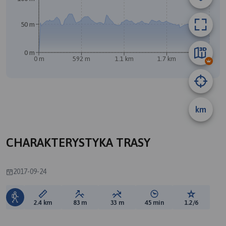
50 m
0 m
0 m
592 m
1.1 km
1.7 km
2.3 km
km
CHARAKTERYSTYKA TRASY
2017-09-24
Długość trasy:
Suma przewyższeń:
Suma spadków:
Średni czas potrzebny 
Ocena tras
2.4 km
83 m
33 m
45 min
1.2/6