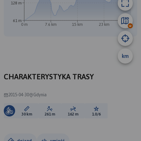
128 m
61 m
0 m
7.6 km
15 km
23 km
30 km
km
B
CHARAKTERYSTYKA TRASY
2015-04-30
Gdynia
Długość trasy:
Suma przewyższeń:
Suma spadków:
Ocena trasy:
30 km
261 m
162 m
1.0/6
dojazd
umieść