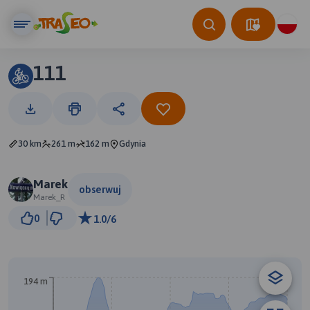
111
30 km
261 m
162 m
Gdynia
Marek
obserwuj
Marek_R
3 km
0
1.0/6
© Traseo Map
© OpenMapTiles
© OpenStreetMap contributors
A
194 m