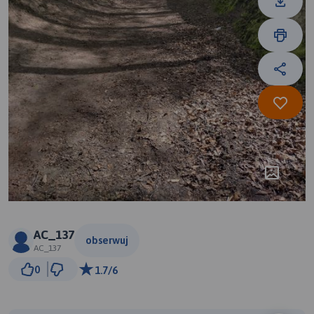
AC_137
obserwuj
AC_137
300 m
0
1.7/6
© Traseo Map
© OpenMapTiles
© OpenStreetMap contributors