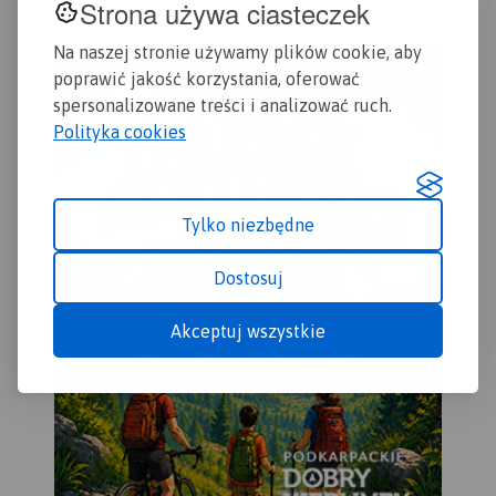
Strona używa ciasteczek
Zas
Rumię, Gdynię, Sopot aż do
latarni morskich.
Bie
Gdańska. Na mapie ujęto
Na naszej stronie używamy plików cookie, aby
Zbl
wszystkie informacje
poprawić jakość korzystania, oferować
Dzi
przydatne turyście. Podano
spersonalizowane treści i analizować ruch.
Gda
aktualne przebiegi szlaków
wyd
Polityka cookies
pieszych, rowerowych,
konnych, nordic walking i
konnych, łącznie z
kilometrażem.
Tylko niezbędne
Dostosuj
Akceptuj wszystkie