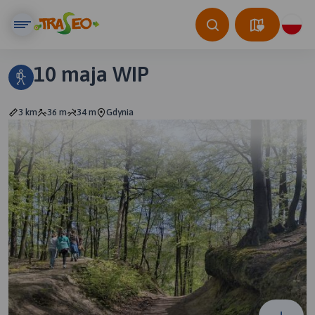
10 maja WIP
3 km
36 m
34 m
Gdynia