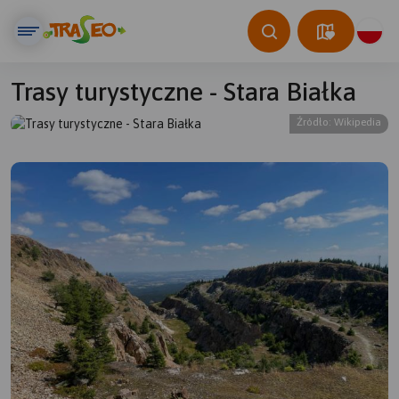
Trasy turystyczne - Stara Białka
Źródło: Wikipedia
© Traseo Map
© OpenMapTiles
© OpenStreetMap contributors