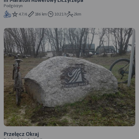
Podgórzyn
4.7/6
186 km
10:21 h
2km
Przełęcz Okraj