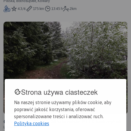
Polska, dolnośląskie, Kowary
4.3/6
175 km
13:45 h
2km
Strona używa ciasteczek
Na naszej stronie używamy plików cookie, aby
poprawić jakość korzystania, oferować
spersonalizowane treści i analizować ruch.
GSS dzień 9. 2019.05.04 Schronisko PTTK Andrzejówka -
Polityka cookies
Lubawka
agroturystyka Agnes Teresa Lach w Szarocinie