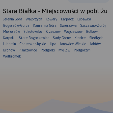
Stara Białka - Miejscowości w pobliżu
Jelenia Góra
Wałbrzych
Kowary
Karpacz
Lubawka
Boguszów-Gorce
Kamienna Góra
Świerzawa
Szczawno-Zdrój
Mieroszów
Sokołowsko
Krzeszów
Wojcieszów
Bolków
Karpniki
Stare Bogaczowice
Sady Górne
Kłonice
Siedlęcin
Lubomin
Chełmsko Śląskie
Lipa
Janowice Wielkie
Jabłów
Bronów
Pisarzowice
Podgórki
Mysłów
Podgórzyn
Wolbromek