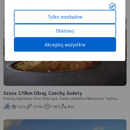
4.2/6
44,3 km
12:14 h
1km
Tylko niezbędne
Dostosuj
Akceptuj wszystkie
Szosa 170km Okraj, Czechy, Sudety
Kowary, Kamienna Góra, Mala Upa, Zacler, Lubawka, Mieroszów, Teplice,
Łomnica, Wojanów
4.1/6
170 km
7:08 h
1km