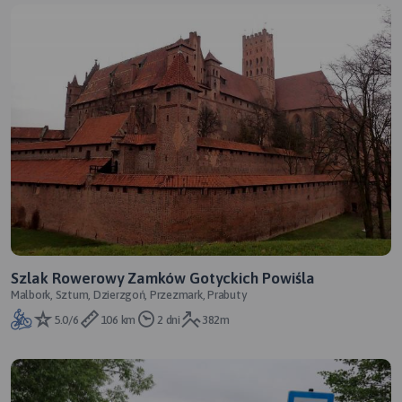
Szlak Rowerowy Zamków Gotyckich Powiśla
Malbork, Sztum, Dzierzgoń, Przezmark, Prabuty
5.0/6
106 km
2 dni
382m