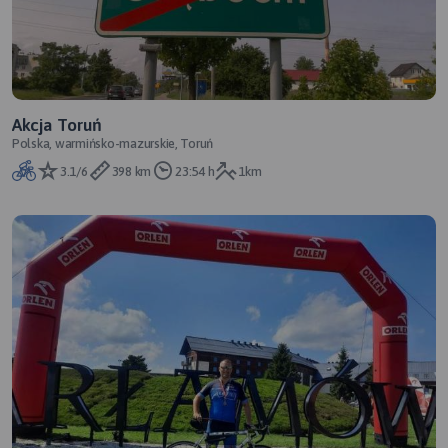
Akcja Toruń
Polska, warmińsko-mazurskie, Toruń
3.1/6
398 km
23:54 h
1km