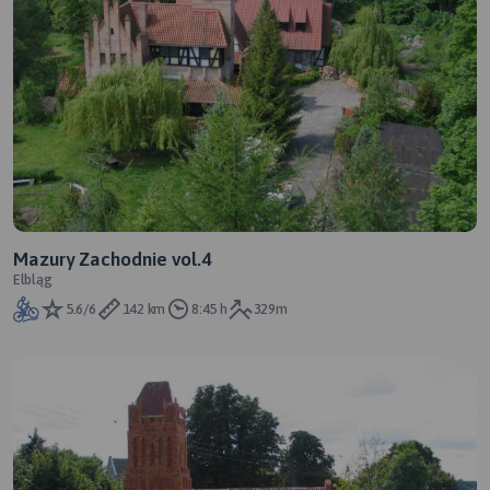
Mazury Zachodnie vol.4
Elbląg
5.6/6
142 km
8:45 h
329m