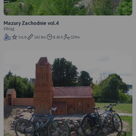
Mazury Zachodnie vol.4
Elbląg
5.6/6
142 km
8:45 h
329m