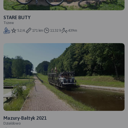
STARE BUTY
Tczew
5.2/6
171 km
11:32 h
439m
Mazury-Bałtyk 2021
Działdowo