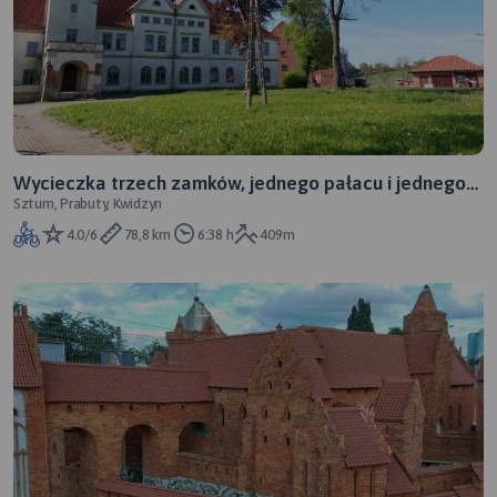
Wycieczka trzech zamków, jednego pałacu i jednego
Sztum, Prabuty, Kwidzyn
budynku cywilnego :)
4.0/6
78,8 km
6:38 h
409m