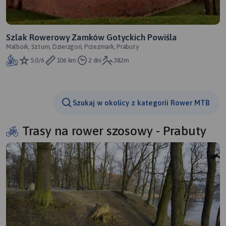
Szlak Rowerowy Zamków Gotyckich Powiśla
Malbork, Sztum, Dzierzgoń, Przezmark, Prabuty
5.0/6
106 km
2 dni
382m
Szukaj w okolicy z kategorii Rower MTB
Trasy na rower szosowy - Prabuty