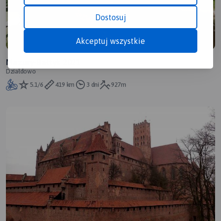
Dostosuj
Akceptuj wszystkie
Mazury-Bałtyk 2021
Działdowo
5.1/6
419 km
3 dni
927m