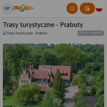
Trasy turystyczne - Prabuty
Źródło: Wikipedia
© Traseo Map
© OpenMapTiles
© OpenStreetMap contributors