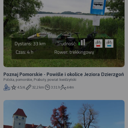
Poznaj Pomorskie - Powiśle i okolice Jeziora Dzierzgoń
Polska, pomorskie, Prabuty, powiat kwidzyński
4.5/6
32,2 km
3:31 h
64m