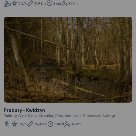
5.1/6
419 km
3 dni
927m
Prabuty - Kwidzyn
Prabuty, Gąski Wola- Sosenka, Ośno, Kamionka, Piekarniak, Kwidzyn
5.0/6
26,4 km
5:46 h
104m