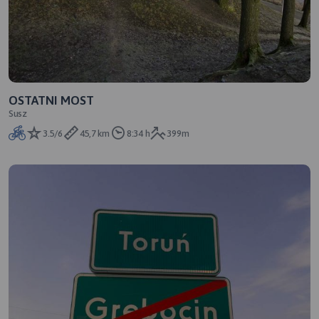
OSTATNI MOST
Susz
3.5/6
45,7 km
8:34 h
399m