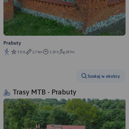
Prabuty
3.9/6
2,7 km
1:19 h
287m
Szukaj w okolicy
Trasy MTB - Prabuty