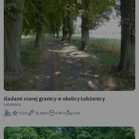
śladami starej granicy w okolicy Łobżenicy
Łobżenica
4.5/6
53,4 km
6:49 h
62m