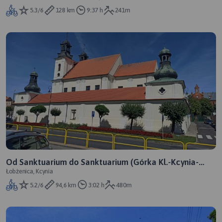
5.3/6
128 km
9:37 h
241m
Od Sanktuarium do Sanktuarium (Górka Kl.-Kcynia-
Łobżenica, Kcynia
Górka Kl.)
5.2/6
94,6 km
3:02 h
480m