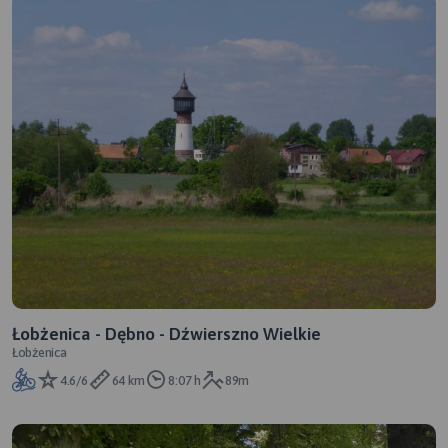
Łobżenica - Dębno - Dźwierszno Wielkie
Łobżenica
4.6/6
64 km
8:07 h
89m