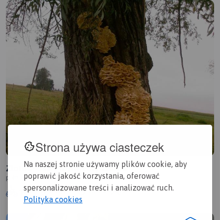
Strona używa ciasteczek
Na naszej stronie używamy plików cookie, aby
Złotów-Osiek n. Notecią-Złotów
poprawić jakość korzystania, oferować
połnocna wielkopolska Złotów
spersonalizowane treści i analizować ruch.
5.3/6
91,6 km
1120 dni
0mm
Polityka cookies