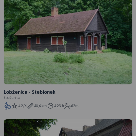
Łobżenica - Stebionek
Łobżenica
4.2/6
40,6 km
4:23 h
62m