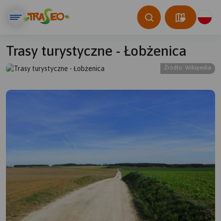
Trasy turystyczne - Łobżenica
Źródło: Wikipedia
© Traseo Map
© OpenMapTiles
© OpenStreetMap contributors