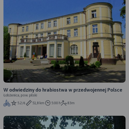
W odwiedziny do hrabiostwa w przedwojennej Polsce
Łobżenica, pow. pilski
5.2/6
51,8 km
5:00 h
83m