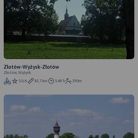
Złotów-Wyżysk-Złotów
Złotów, Wyżysk
5.0/6
83,7 km
5:48 h
390m