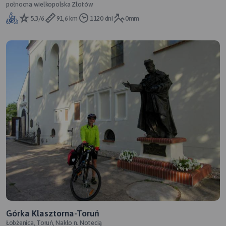
połnocna wielkopolska Złotów
5.3/6
91,6 km
1120 dni
0mm
Górka Klasztorna-Toruń
Łobżenica, Toruń, Nakło n. Notecią