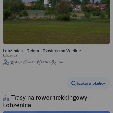
Łobżenica - Dębno - Dźwierszno Wielkie
Łobżenica
4.6/6
64 km
8:07 h
89m
Szukaj w okolicy
Trasy na rower trekkingowy -
Łobżenica