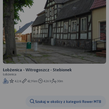
Łobżenica - Witrogoszcz - Stebionek
Łobżenica
4.2/6
42,9 km
4:26 h
30m
Szukaj w okolicy z kategorii Rower MTB