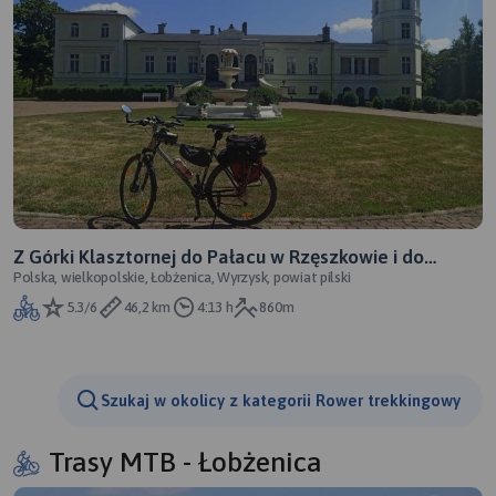
Z Górki Klasztornej do Pałacu w Rzęszkowie i do
Polska, wielkopolskie, Łobżenica, Wyrzysk, powiat pilski
Wyrzyska
5.3/6
46,2 km
4:13 h
860m
Szukaj w okolicy z kategorii Rower trekkingowy
Trasy MTB - Łobżenica