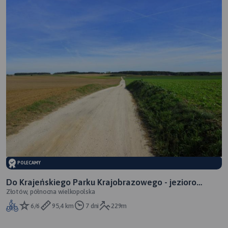
POLECAMY
Do Krajeńskiego Parku Krajobrazowego - jezioro
Złotów, północna wielkopolska
Witosławskie
6/6
95,4 km
7 dni
229m