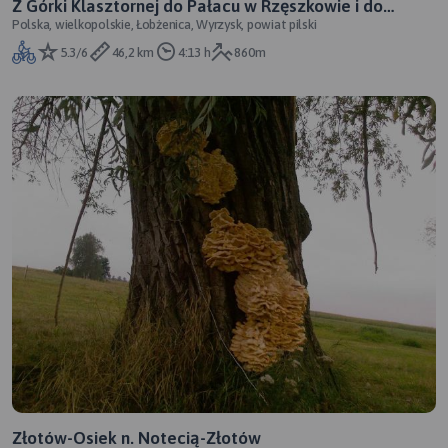
Z Górki Klasztornej do Pałacu w Rzęszkowie i do
Polska, wielkopolskie, Łobżenica, Wyrzysk, powiat pilski
Wyrzyska
5.3/6
46,2 km
4:13 h
860m
Złotów-Osiek n. Notecią-Złotów