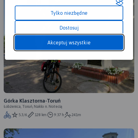
Tylko niezbędne
Dostosuj
Akceptuj wszystkie
Górka Klasztorna-Toruń
Łobżenica, Toruń, Nakło n. Notecią
5.3/6
128 km
9:37 h
241m