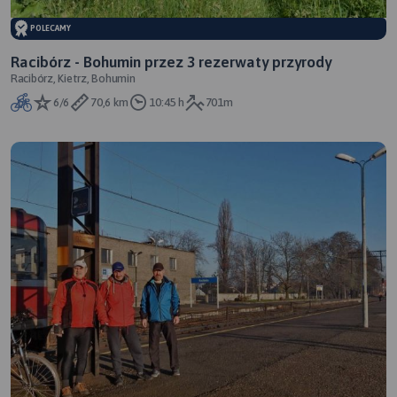
POLECAMY
Racibórz - Bohumin przez 3 rezerwaty przyrody
Racibórz, Kietrz, Bohumin
6/6
70,6 km
10:45 h
701m