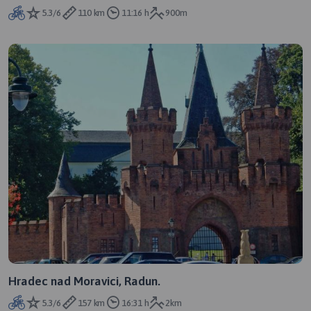
5.3/6
110 km
11:16 h
900m
Hradec nad Moravici, Radun.
5.3/6
157 km
16:31 h
2km