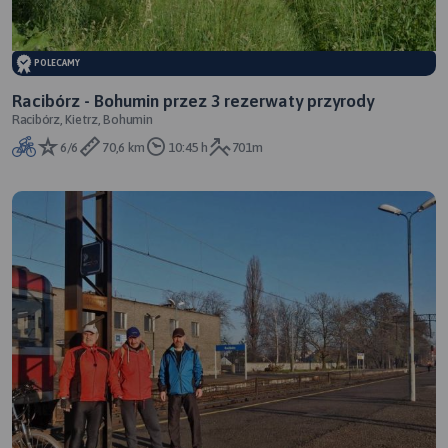
POLECAMY
Racibórz - Bohumin przez 3 rezerwaty przyrody
Racibórz, Kietrz, Bohumin
6/6
70,6 km
10:45 h
701m