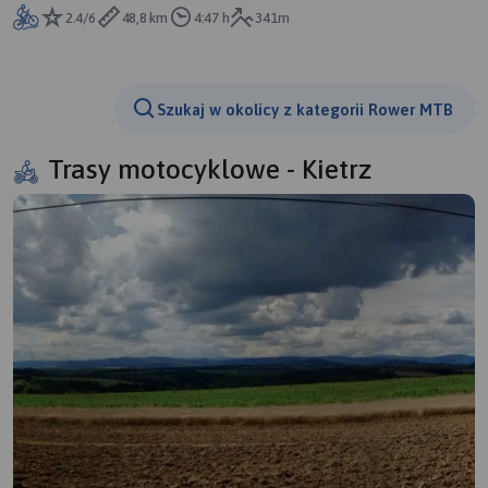
2.4/6
48,8 km
4:47 h
341m
Szukaj w okolicy z kategorii Rower MTB
Trasy motocyklowe - Kietrz