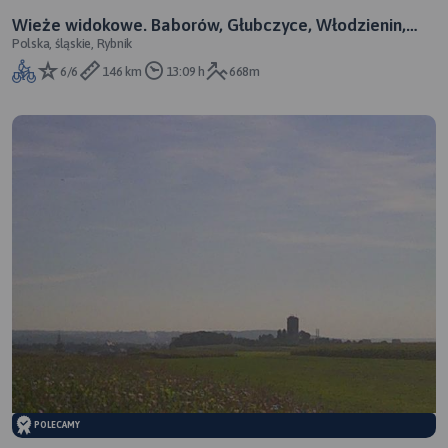
Wieże widokowe. Baborów, Głubczyce, Włodzienin,
Polska, śląskie, Rybnik
Pietrowice Wielkie.
6/6
146 km
13:09 h
668m
POLECAMY