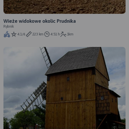
Wieże widokowe okolic Prudnika
Rybnik
4.1/6
223 km
4:51 h
1km