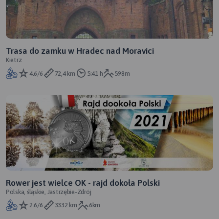
Trasa do zamku w Hradec nad Moravici
Kietrz
4.6/6
72,4 km
5:41 h
598m
Rower jest wielce OK - rajd dokoła Polski
Polska, śląskie, Jastrzębie-Zdrój
2.6/6
3332 km
6km