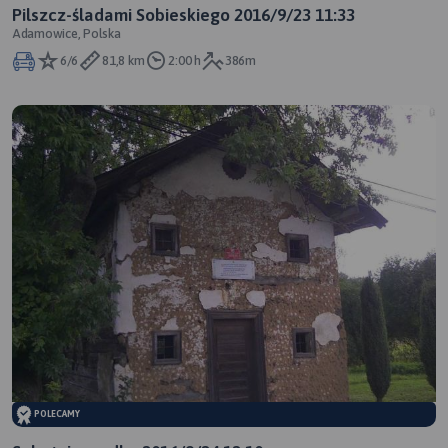
Pilszcz-śladami Sobieskiego 2016/9/23 11:33
Adamowice, Polska
6/6
81,8 km
2:00 h
386m
POLECAMY