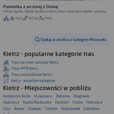
Powtórka z wczoraj z Domą
Polska, śląskie, Rybnik, Racibórz, Kietrz, Krnov, Głubczyce, śląskie, opolskie,
Czechy
3.4/6
161 km
703m
Szukaj w okolicy z kategorii Motocykl
Kietrz - popularne kategorie tras
Trasy na rower szosowy Kietrz
Trasy MTB Kietrz
Trasy motocyklowe Kietrz
Kietrz - wszystkie kategorie
Kietrz - Miejscowości w pobliżu
Kędzierzyn-Koźle
Krzanowice
Baborów
Głogówek
Głubczyce
Kuźnia Raciborska
Racibórz
Pszów
Hněvošice
Olza
Buków
Chałupki
Třebom
Rudyszwałd
Zabełków