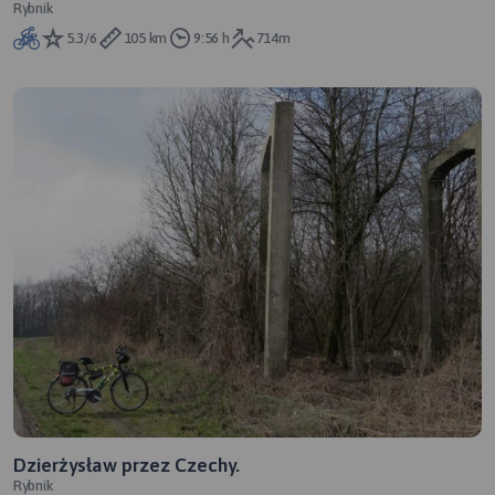
Rybnik
5.3/6
105 km
9:56 h
714m
Dzierżysław przez Czechy.
Rybnik