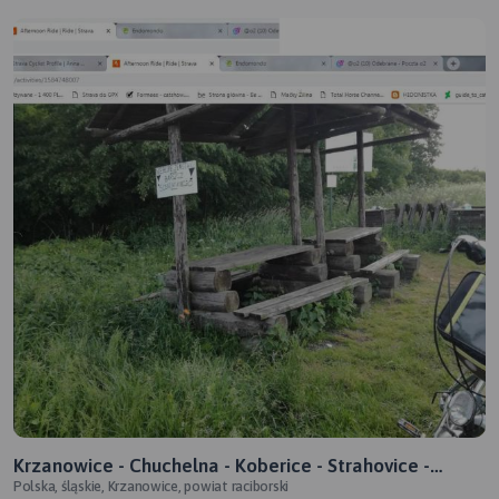
Krzanowice - Chuchelna - Koberice - Strahovice -
Polska, śląskie, Krzanowice, powiat raciborski
Ściborzyce Wielkie - Kietrz - Sudice - Pietraszyn