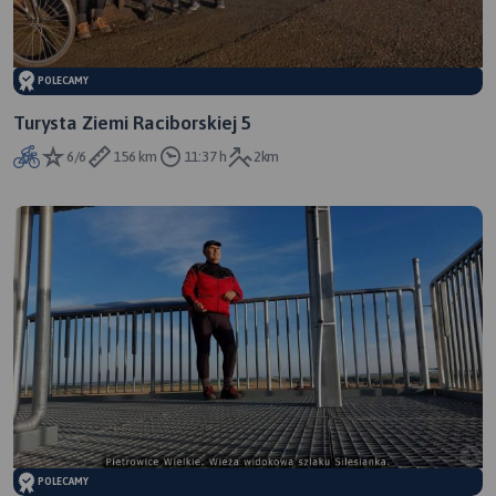
POLECAMY
Turysta Ziemi Raciborskiej 5
6/6
156 km
11:37 h
2km
POLECAMY