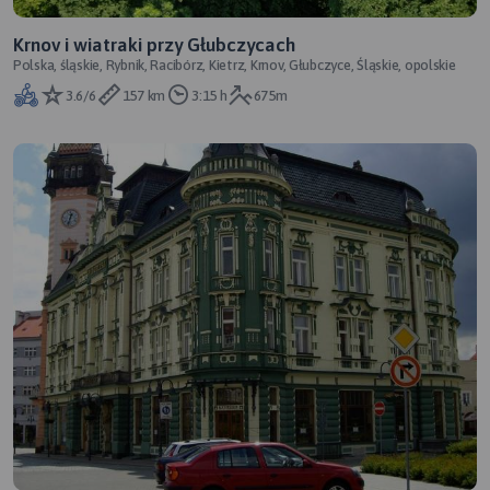
Krnov i wiatraki przy Głubczycach
Polska, śląskie, Rybnik, Racibórz, Kietrz, Krnov, Głubczyce, Śląskie, opolskie
3.6/6
157 km
3:15 h
675m