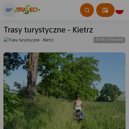
Trasy turystyczne - Kietrz
Źródło: Wikipedia
© Traseo Map
© OpenMapTiles
© OpenStreetMap contributors