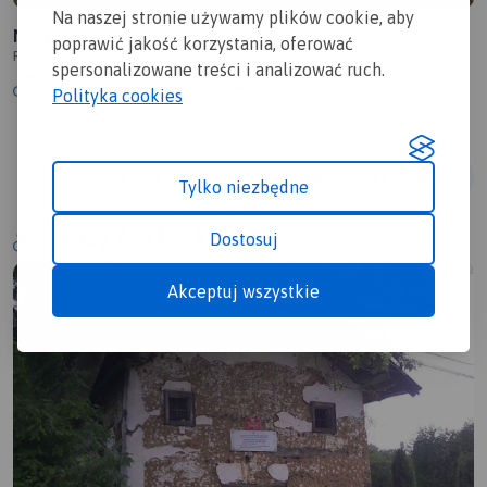
Na naszej stronie używamy plików cookie, aby
Nowa Cerekwia
poprawić jakość korzystania, oferować
Rybnik
spersonalizowane treści i analizować ruch.
5.3/6
105 km
9:56 h
714m
Polityka cookies
Szukaj w okolicy z kategorii Rower szosowy
Tylko niezbędne
Trasy MTB - Kietrz
Dostosuj
Akceptuj wszystkie