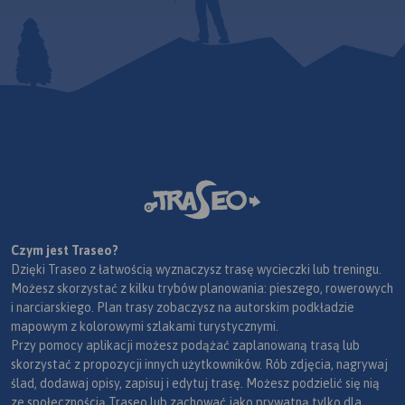
Czym jest Traseo?
Dzięki Traseo z łatwością wyznaczysz trasę wycieczki lub treningu.
Możesz skorzystać z kilku trybów planowania: pieszego, rowerowych
i narciarskiego. Plan trasy zobaczysz na autorskim podkładzie
mapowym z kolorowymi szlakami turystycznymi.
Przy pomocy aplikacji możesz podążać zaplanowaną trasą lub
skorzystać z propozycji innych użytkowników. Rób zdjęcia, nagrywaj
ślad, dodawaj opisy, zapisuj i edytuj trasę. Możesz podzielić się nią
ze społecznością Traseo lub zachować jako prywatną tylko dla