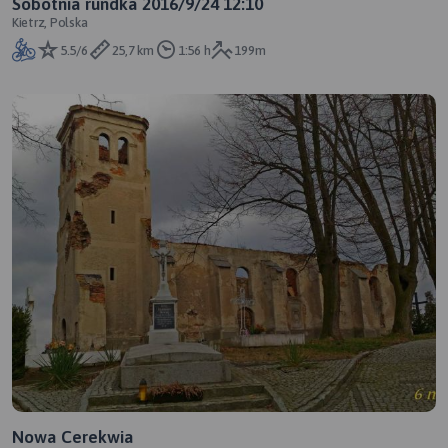
Sobotnia rundka 2016/9/24 12:10
Kietrz, Polska
5.5/6
25,7 km
1:56 h
199m
Nowa Cerekwia