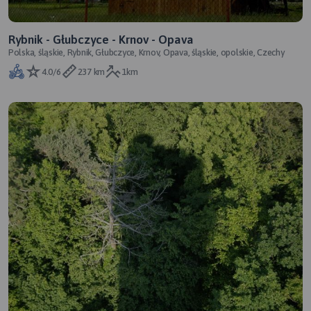
Rybnik - Głubczyce - Krnov - Opava
Polska, śląskie, Rybnik, Głubczyce, Krnov, Opava, śląskie, opolskie, Czechy
4.0/6
237 km
1km