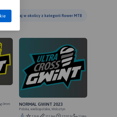
Szukaj w okolicy z kategorii Rower MTB
kie
NORMAL GWiNT 2023
0mm
Polska, wielkopolskie, Wolsztyn
1.9/6
111 km
23:02 h
124m