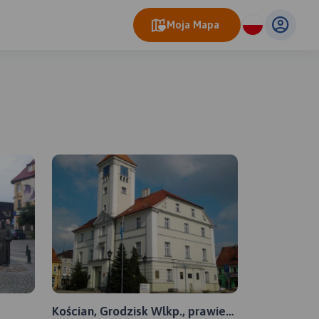
Moja Mapa
eo Map
© OpenMapTiles
© OpenStreetMap contributors
Kościan, Grodzisk Wlkp., prawie