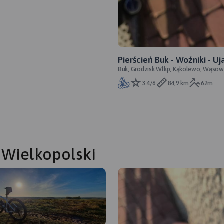
Pierścień Buk - Woźniki - Uj
Buk, Grodzisk Wlkp, Kąkolewo, Wąso
Grodzisk - Kąkolewo - Wąs
Michorzewko
3.4/6
84,9 km
62m
 Wielkopolski