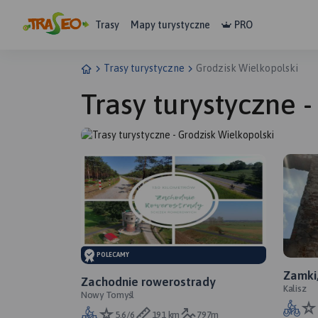
Trasy
Mapy turystyczne
PRO
Trasy turystyczne
Grodzisk Wielkopolski
Trasy turystyczne 
POLECAMY
Zamki,
Zachodnie rowerostrady
Kalisz
Nowy Tomyśl
5.6/6
191 km
797m