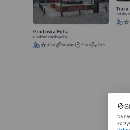
Trasa
Polska, 
Grodziska Pętla
Grodzisk Wielkopolski
4.8/6
66,4 km
7:16 h
50m
S
Na na
korzys