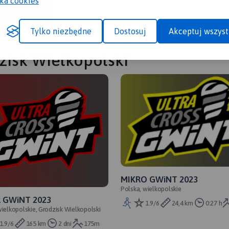
yka cookies
Tylko niezbędne
Dostosuj
Akceptuj wszyst
zisk Wielkopolski
MIKRO GWiNT 2023
Polska, wielkopolskie
 GWiNT 2023
1.9/6
24,4 km
0:27 h
wielkopolskie, Grodzisk Wielkopolski
1.9/6
165 km
2 dni
175m