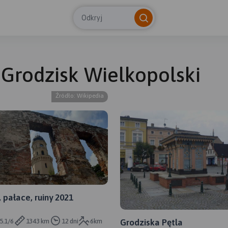
Odkryj
- Grodzisk Wielkopolski
© Tras
Źródło: Wikipedia
 pałace, ruiny 2021
5.1/6
1343 km
12 dni
6km
Grodziska Pętla