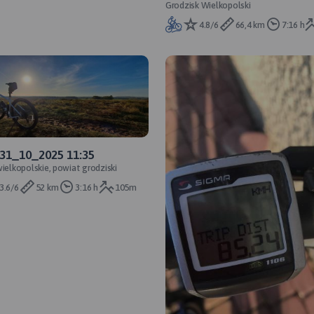
Grodzisk Wielkopolski
4.8/6
66,4 km
7:16 h
 31_10_2025 11:35
wielkopolskie, powiat grodziski
3.6/6
52 km
3:16 h
105m