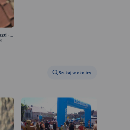
azd -
wo
owo -
Szukaj w okolicy