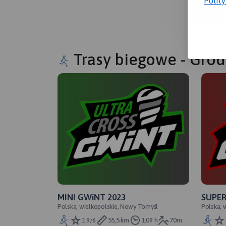
Polit
Trasy biegowe - Grod
MINI GWiNT 2023
SUPER
Polska, wielkopolskie, Nowy Tomyśl
Polska, 
1.9/6
55,5 km
1:09 h
70m