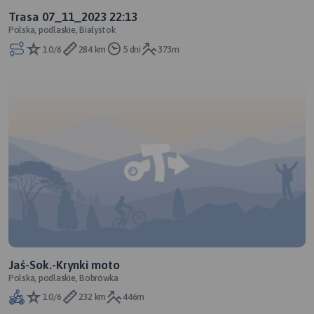
Trasa 07_11_2023 22:13
Polska, podlaskie, Białystok
1.0/6
284 km
5 dni
373m
Jaś-Sok.-Krynki moto
Polska, podlaskie, Bobrówka
1.0/6
232 km
446m