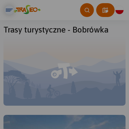
Trasy turystyczne - Bobrówka
© Traseo Map
© OpenMapTiles
© OpenStreetMap contributors