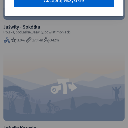
Akceptuj wszystkie
Jaświły - Sokółka
Polska, podlaskie, Jaświły, powiat moniecki
1.0/6
179 km
342m
Jaświły Korycin