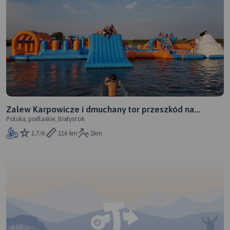
Zalew Karpowicze i dmuchany tor przeszkód na
Polska, podlaskie, Białystok
wodzie
1.7/6
116 km
1km