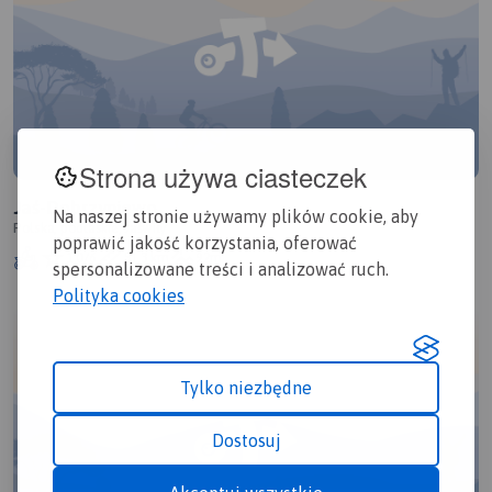
Strona używa ciasteczek
Jaś-Dobrzyniewo
Na naszej stronie używamy plików cookie, aby
Polska, podlaskie, Jaświły
poprawić jakość korzystania, oferować
1.0/6
51,3 km
92m
spersonalizowane treści i analizować ruch.
Polityka cookies
Tylko niezbędne
Dostosuj