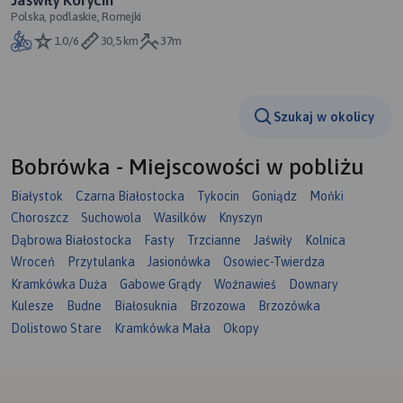
Polska, podlaskie, Romejki
1.0/6
30,5 km
37m
Szukaj w okolicy
Bobrówka - Miejscowości w pobliżu
Białystok
Czarna Białostocka
Tykocin
Goniądz
Mońki
Choroszcz
Suchowola
Wasilków
Knyszyn
Dąbrowa Białostocka
Fasty
Trzcianne
Jaświły
Kolnica
Wroceń
Przytulanka
Jasionówka
Osowiec-Twierdza
Kramkówka Duża
Gabowe Grądy
Woźnawieś
Downary
Kulesze
Budne
Białosuknia
Brzozowa
Brzozówka
Dolistowo Stare
Kramkówka Mała
Okopy