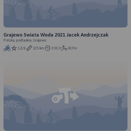
Grajewo Swiata Woda 2021 Jacek Andrzejczak
Polska, podlaskie, Grajewo
1.2/6
125 km
3:01 h
417m