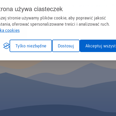
Mikołów Trasy nordic walking
Mi
trona używa ciasteczek
Wisła Trasy nordic walking
szej stronie używamy plików cookie, aby poprawić jakość
tania, oferować spersonalizowane treści i analizować ruch.
yka cookies
Tylko niezbędne
Dostosuj
Akceptuj wszyst