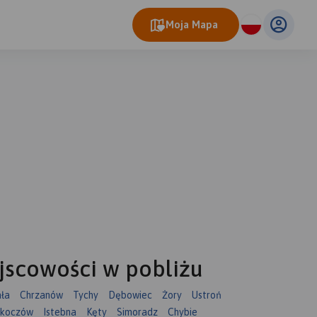
Moja Mapa
eo Map
© OpenMapTiles
© OpenStreetMap contributors
jscowości w pobliżu
ała
Chrzanów
Tychy
Dębowiec
Żory
Ustroń
koczów
Istebna
Kęty
Simoradz
Chybie