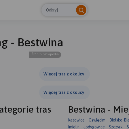
Odkryj
ng - Bestwina
© Tras
Źródło: Wikipedia
Więcej tras z okolicy
Więcej tras z okolicy
ategorie tras
Bestwina - Mie
Katowice
Oświęcim
Bielsko-Bi
Imielin
Łodygowice
Szczyrk
S