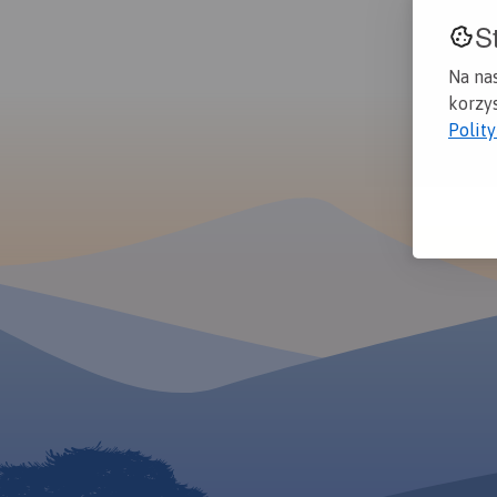
S
Na na
korzys
Polit