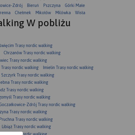
owice-Zdrój
Bieruń
Pszczyna
Górki Małe
renna
Chełmek
Mikołów
Milówka
Wisła
alking W pobliżu
święcim Trasy nordic walking
Chrzanów Trasy nordic walking
iec Trasy nordic walking
 Trasy nordic walking
Imielin Trasy nordic walking
Szczyrk Trasy nordic walking
tebna Trasy nordic walking
dz Trasy nordic walking
omyśl Trasy nordic walking
Goczałkowice-Zdrój Trasy nordic walking
zyna Trasy nordic walking
Pruchna Trasy nordic walking
Libiąż Trasy nordic walking
mek Trasy nordic walking