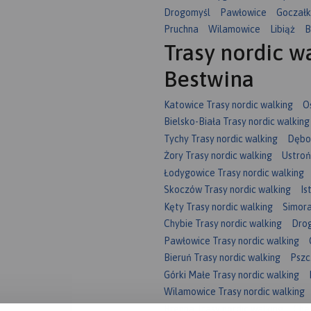
Drogomyśl
Pawłowice
Goczałk
Pruchna
Wilamowice
Libiąż
B
Trasy nordic w
Bestwina
Katowice Trasy nordic walking
O
Bielsko-Biała Trasy nordic walking
Tychy Trasy nordic walking
Dębow
Żory Trasy nordic walking
Ustroń
Łodygowice Trasy nordic walking
Skoczów Trasy nordic walking
Is
Kęty Trasy nordic walking
Simora
Chybie Trasy nordic walking
Drog
Pawłowice Trasy nordic walking
Bieruń Trasy nordic walking
Pszc
Górki Małe Trasy nordic walking
Wilamowice Trasy nordic walking
Brenna Trasy nordic walking
Cheł