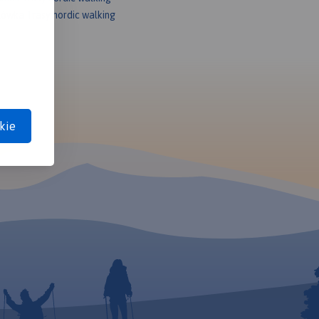
lówka Trasy nordic walking
kie