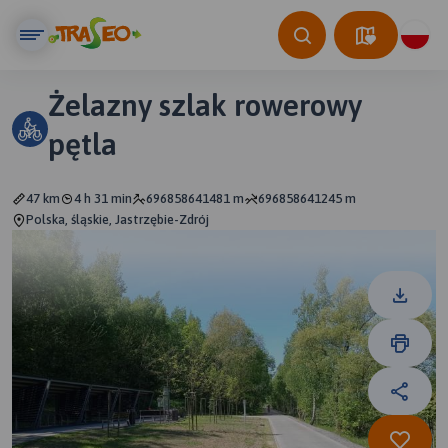
Żelazny szlak rowerowy
pętla
47 km
4 h 31 min
696858641481 m
696858641245 m
Polska, śląskie, Jastrzębie-Zdrój