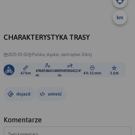
km
CHARAKTERYSTYKA TRASY
2025-05-02
Polska, śląskie, Jastrzębie-Zdrój
696858641481
696858641245
Długość trasy:
Suma przewyższeń:
Suma spadków:
Średni czas potrzebny 
Ocena tras
47 km
4 h 31 min
3.0/6
m
m
dojazd
umieść
Komentarze
Twój komentarz