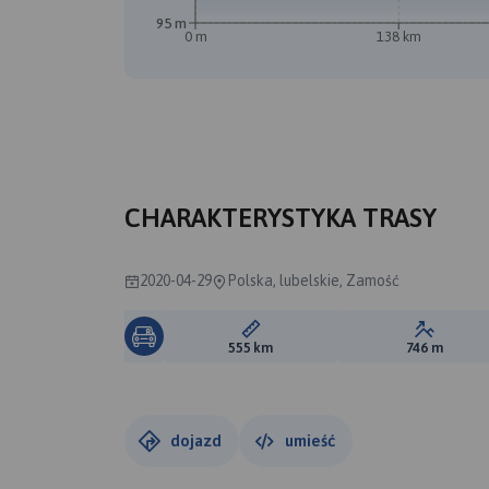
95 m
0 m
138 km
B
CHARAKTERYSTYKA TRASY
2020-04-29
Polska, lubelskie, Zamość
Długość trasy:
Suma prz
555 km
746 m
dojazd
umieść