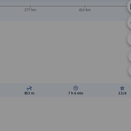
277 km
416 km
5
ewyższeń:
Suma spadków:
Średni czas potrzebny na pokon
Ocen
853 m
7 h 6 min
1.5/6