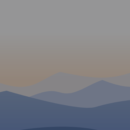
Kazimierski Park Krajob
em
Nałęczów i Puławy.
ności.
 W
rku
s
iejscowości
, Hańska
owicy na
na