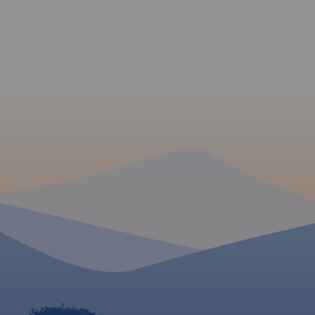
Sandomierza Szlaki
Kameralnych Przyjem
MAPA TURYSTYCZNA
APLIKACJI TRASEO
MAPA TURYSTYCZNA W
APLIKACJI TRASEO
Mapa Poleskiego Pa
Szczegółowa mapa
Narodowego, zakre
turystyczna z uwzględnieniem
ograniczony linią m
atrakcji, zabytków, noclegów,
Kopina na południu
gastronomii oraz innych miejsc
na wschodzie, Sosn
przydatnych turyście. Zawiera
północy i Rogoźna 
nazwy ulic w miejscowościach
zachodzie.
oraz szlaki turystyczne wraz z
Wydanie 2, 2017
kilometrażem.
Rok wydania: 2018