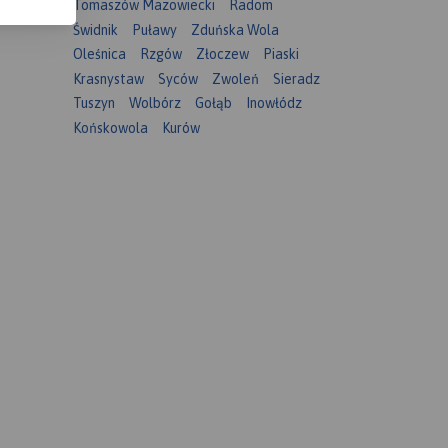
Tomaszów Mazowiecki
Radom
Świdnik
Puławy
Zduńska Wola
Oleśnica
Rzgów
Złoczew
Piaski
Krasnystaw
Syców
Zwoleń
Sieradz
Tuszyn
Wolbórz
Gołąb
Inowłódz
Końskowola
Kurów
imierz
j skali
j
 dla
h
zące
ków,
erowych,
ych i
h. Mapa
trukturę
im
że