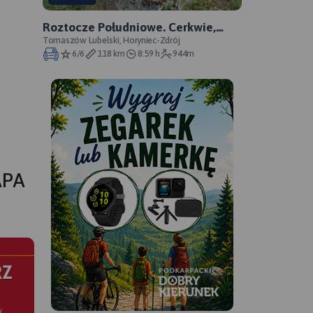
Roztocze Południowe. Cerkwie,
kapliczki, cmentarze.
Tomaszów Lubelski, Horyniec-Zdrój
6/6
118 km
8:59 h
944m
APA