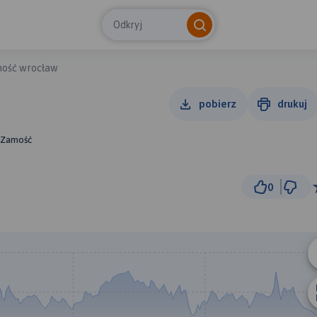
Odkryj
ość wrocław
pobierz
drukuj
, Zamość
0
50 km
© Traseo Map
© OpenMapTiles
© OpenStreetMap cont