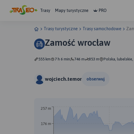
Trasy
Mapy turystyczne
PRO
Trasy turystyczne
Trasy samochodowe
Zam
Zamość wrocław
555 km
7 h 6 min
746 m
853 m
Polska, lubelskie
wojciech.temor
obserwuj
257 m
176 m