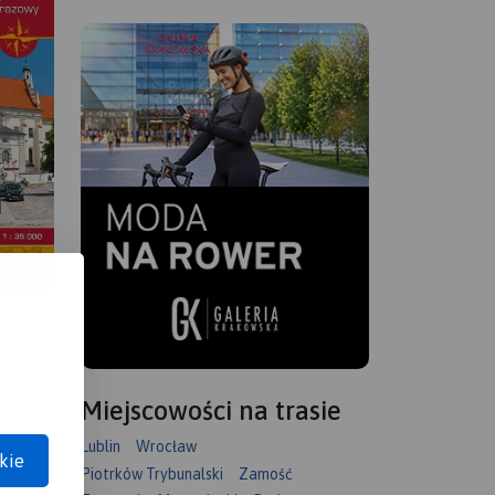
Miejscowości na trasie
Lublin
Wrocław
kie
Piotrków Trybunalski
Zamość