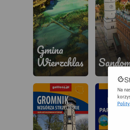
S
Na na
korzys
Polit