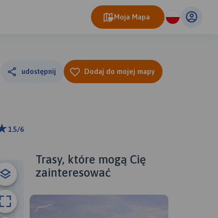
Moja Mapa
udostępnij
Dodaj do mojej mapy
1.5/6
ributors
Trasy, które mogą Cię
zainteresować