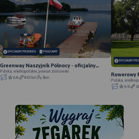
OFICJALNY PRZEBIEG
POLECAMY
OFICJALNY PR
Greenway Naszyjnik Północy - oficjalny
przebieg
Polska, wielkopolskie, powiat złotowski
Rowerowy P
6/6
843 km
1km
oficjalny p
Polska, wielkop
6/6
1