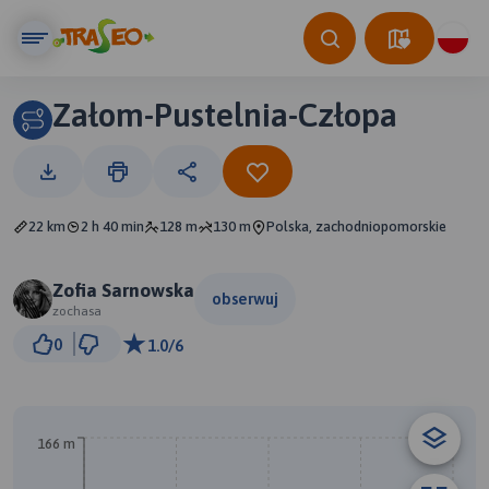
Załom-Pustelnia-Człopa
22 km
2 h 40 min
128 m
130 m
Polska, zachodniopomorskie
Zofia Sarnowska
obserwuj
zochasa
2 km
0
1.0/6
© Traseo Map
© OpenMapTiles
© OpenStreetMap contributors
166 m