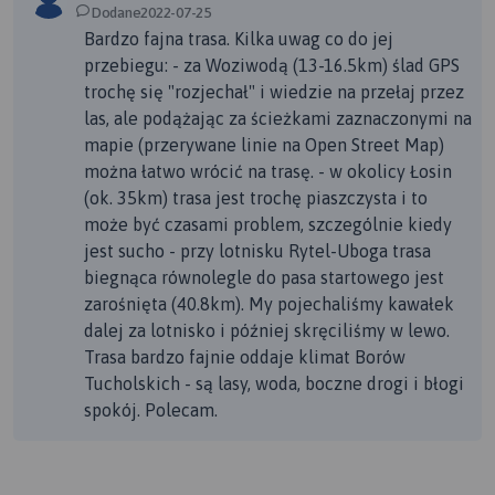
Swój początek ma w Mylofie, gdzie wykorzystano spadek
Dodane2022-07-25
ok. 10 m. Kanał ma aż 21 km i krzyżuje się w kilku
Bardzo fajna trasa. Kilka uwag co do jej
miejscach z innymi ciekami, m.in. z Czerską Strugą w
przebiegu: - za Woziwodą (13-16.5km) ślad GPS
trochę się "rozjechał" i wiedzie na przełaj przez
Fojutowie.
las, ale podążając za ścieżkami zaznaczonymi na
mapie (przerywane linie na Open Street Map)
W Fojutowie mamy także Zajazd, który oprócz noclegów
można łatwo wrócić na trasę. - w okolicy Łosin
oferuje wiele atrakcji zarówno dla dzieci, jak i dorosłych. A
(ok. 35km) trasa jest trochę piaszczysta i to
można tu skorzystać m.in. z placu zabaw, wypożyczalni
może być czasami problem, szczególnie kiedy
rowerów, kajaków, pojeździć konno, postrzelać z kuszy
jest sucho - przy lotnisku Rytel-Uboga trasa
itd...Naprawdę jest w czym wybierać...
biegnąca równolegle do pasa startowego jest
zarośnięta (40.8km). My pojechaliśmy kawałek
Nasz czas w tym pięknym miejscu umila kawa i lody, ale
dalej za lotnisko i później skręciliśmy w lewo.
musimy już wracać. Znowu znikamy w lesie, kierując się
Trasa bardzo fajnie oddaje klimat Borów
na Łosiny. Las, las ... Duży charakterystyczny hangar z
Tucholskich - są lasy, woda, boczne drogi i błogi
pasem startowym na polu zwiastuje koniec wyprawy.
spokój. Polecam.