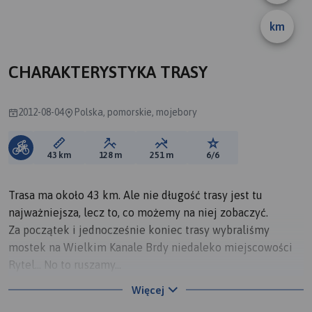
km
CHARAKTERYSTYKA TRASY
2012-08-04
Polska, pomorskie, mojebory
Długość trasy:
Suma przewyższeń:
Suma spadków:
Ocena trasy:
43 km
128 m
251 m
6/6
Trasa ma około 43 km. Ale nie długość trasy jest tu
najważniejsza, lecz to, co możemy na niej zobaczyć.
Za początek i jednocześnie koniec trasy wybraliśmy
mostek na Wielkim Kanale Brdy niedaleko miejscowości
Rytel... No to ruszamy...
Więcej
Najpierw jedziemy prostą asfaltową drogą. Po niedługim