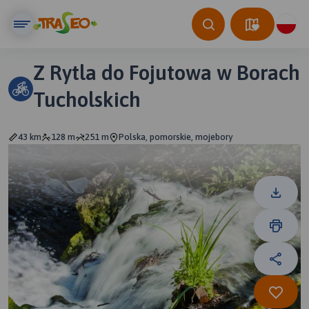
Z Rytla do Fojutowa w Borach
Tucholskich
43 km
128 m
251 m
Polska, pomorskie, mojebory